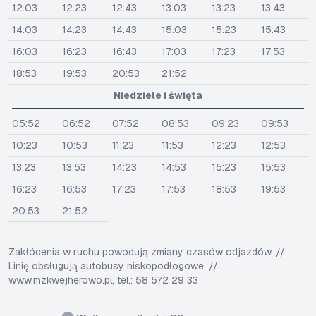
12:03
12:23
12:43
13:03
13:23
13:43
14:03
14:23
14:43
15:03
15:23
15:43
16:03
16:23
16:43
17:03
17:23
17:53
18:53
19:53
20:53
21:52
Niedziele i święta
05:52
06:52
07:52
08:53
09:23
09:53
10:23
10:53
11:23
11:53
12:23
12:53
13:23
13:53
14:23
14:53
15:23
15:53
16:23
16:53
17:23
17:53
18:53
19:53
20:53
21:52
Zakłócenia w ruchu powodują zmiany czasów odjazdów. //
Linię obsługują autobusy niskopodłogowe. //
www.mzkwejherowo.pl, tel.: 58 572 29 33