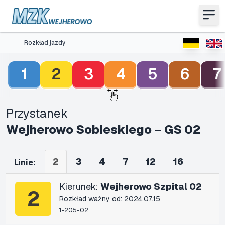
Rozkład jazdy
1
2
3
4
5
6
7
Przystanek
Wejherowo Sobieskiego – GS 02
2
3
4
7
12
16
Linie:
Kierunek:
Wejherowo Szpital 02
2
Rozkład ważny od: 2024.07.15
1-205-02