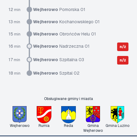
12
Wejherowo
Pomorska 01
min
13
Wejherowo
Kochanowskiego 01
min
15
Wejherowo
Obrońców Helu 01
min
16
Wejherowo
Nadrzeczna 01
min
n/ż
17
Wejherowo
Szpitalna 03
min
n/ż
18
Wejherowo
Szpital 02
min
Obsługiwane gminy i miasta
Wejherowo
Rumia
Reda
Gmina
Gmina Luzino
Wejherowo