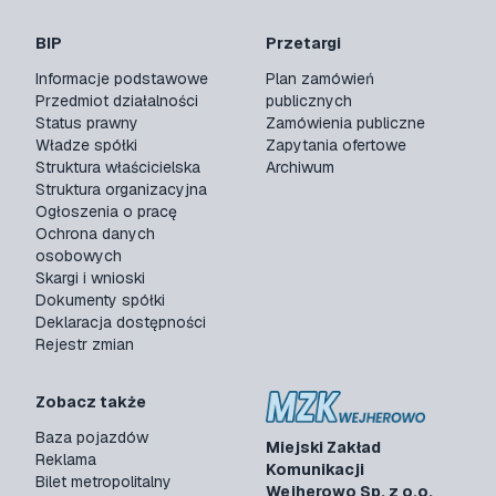
BIP
Przetargi
Informacje podstawowe
Plan zamówień
Przedmiot działalności
publicznych
Status prawny
Zamówienia publiczne
Władze spółki
Zapytania ofertowe
Struktura właścicielska
Archiwum
Struktura organizacyjna
Ogłoszenia o pracę
Ochrona danych
osobowych
Skargi i wnioski
Dokumenty spółki
Deklaracja dostępności
Rejestr zmian
Zobacz także
Baza pojazdów
Miejski Zakład
Reklama
Komunikacji
Bilet metropolitalny
Wejherowo Sp. z o.o.