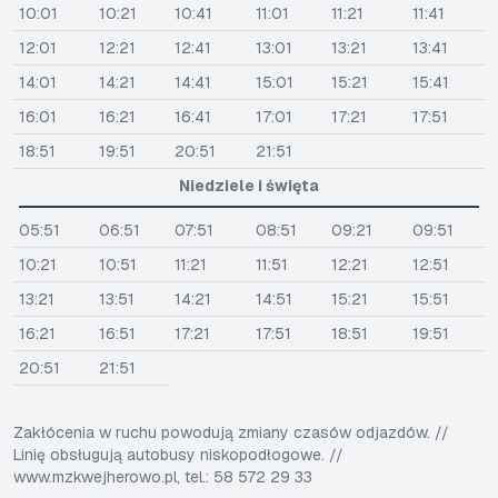
10:01
10:21
10:41
11:01
11:21
11:41
12:01
12:21
12:41
13:01
13:21
13:41
14:01
14:21
14:41
15:01
15:21
15:41
16:01
16:21
16:41
17:01
17:21
17:51
18:51
19:51
20:51
21:51
Niedziele i święta
05:51
06:51
07:51
08:51
09:21
09:51
10:21
10:51
11:21
11:51
12:21
12:51
13:21
13:51
14:21
14:51
15:21
15:51
16:21
16:51
17:21
17:51
18:51
19:51
20:51
21:51
Zakłócenia w ruchu powodują zmiany czasów odjazdów. //
Linię obsługują autobusy niskopodłogowe. //
www.mzkwejherowo.pl, tel.: 58 572 29 33