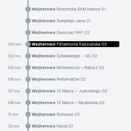
Wejherowo
Rzeźnicka SKM Nanice 01
Wejherowo
Świętego Jana 01
Wejherowo
Dworzec PKP 02
00
Wejherowo
Filharmonia Kaszubska 03
min
02
Wejherowo
Sobieskiego – GS 02
min
05
Wejherowo
Mickiewicza – Ratusz 02
min
06
Wejherowo
Reformatów 02
min
07
Wejherowo
12 Marca – Judyckiego 02
min
08
Wejherowo
12 Marca – Myśliwska 02
min
11
Wejherowo
Rybacka 03
min
12
Wejherowo
Necla 01
min