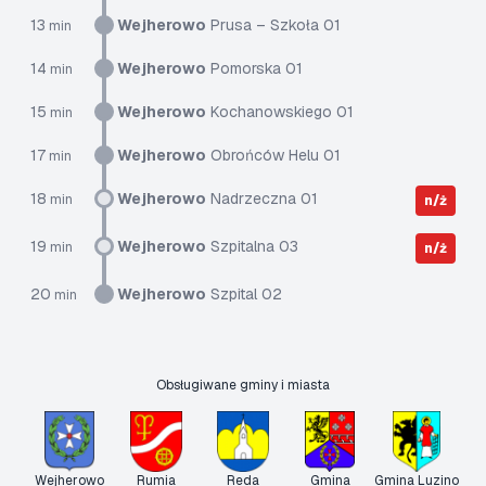
13
Wejherowo
Prusa – Szkoła 01
min
14
Wejherowo
Pomorska 01
min
15
Wejherowo
Kochanowskiego 01
min
17
Wejherowo
Obrońców Helu 01
min
18
Wejherowo
Nadrzeczna 01
min
n/ż
19
Wejherowo
Szpitalna 03
min
n/ż
20
Wejherowo
Szpital 02
min
Obsługiwane gminy i miasta
Wejherowo
Rumia
Reda
Gmina
Gmina Luzino