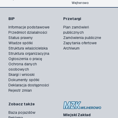
Wejherowo
BIP
Przetargi
Informacje podstawowe
Plan zamówień
Przedmiot działalności
publicznych
Status prawny
Zamówienia publiczne
Władze spółki
Zapytania ofertowe
Struktura właścicielska
Archiwum
Struktura organizacyjna
Ogłoszenia o pracę
Ochrona danych
osobowych
Skargi i wnioski
Dokumenty spółki
Deklaracja dostępności
Rejestr zmian
Zobacz także
Baza pojazdów
Miejski Zakład
Reklama