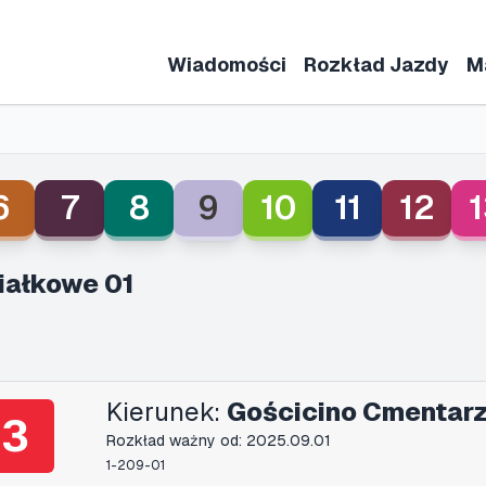
Wiadomości
Rozkład Jazdy
M
6
7
8
9
10
11
12
1
iałkowe 01
Kierunek:
Gościcino Cmentarz
3
Rozkład ważny od: 2025.09.01
1-209-01