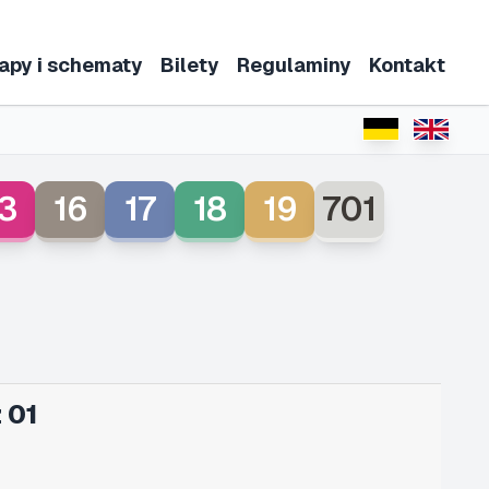
apy i schematy
Bilety
Regulaminy
Kontakt
3
16
17
18
19
701
 01