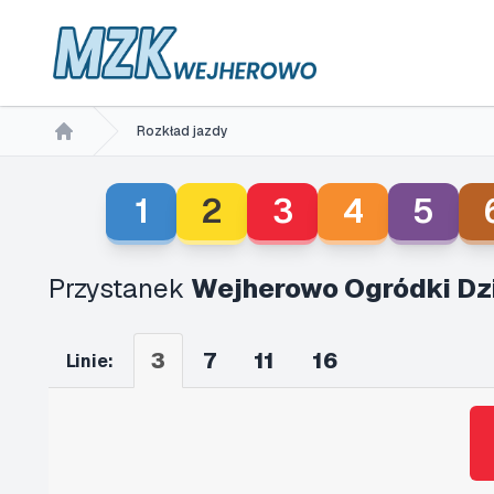
Rozkład jazdy
Home
1
2
3
4
5
Przystanek
Wejherowo Ogródki Dz
3
7
11
16
Linie: