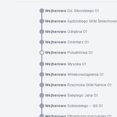
Wejherowo
Os. Sikorskiego 01
Wejherowo
Sędzickiego SKM Śmiechowo
Wejherowo
Odrębna 01
Wejherowo
Cmentarz 01
Wejherowo
Południowa 01
Wejherowo
Wysoka 01
Wejherowo
Wniebowstąpienia 01
Wejherowo
Rzeźnicka SKM Nanice 01
Wejherowo
Świętego Jana 01
Wejherowo
Sobieskiego – GS 01
Wejherowo
Filharmonia Kaszubska 01