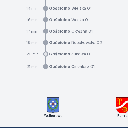
14
Gościcino
Wiejska 01
min
16
Gościcino
Wąska 01
min
17
Gościcino
Okrężna 01
min
19
Gościcino
Robakowska 02
min
20
Gościcino
Łukowa 01
min
21
Gościcino
Cmentarz 01
min
Wejherowo
Rumia