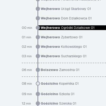
Wejherowo
Urząd Skarbowy 01
Wejherowo
Dom Działkowca 01
00
Wejherowo
Ogródki Działkowe 01
min
01
Wejherowo
Zybertowo 01
min
02
Wejherowo
Kotłowskiego 01
min
03
Wejherowo
Sucharskiego 01
min
06
Bolszewo
Zamostna 01
min
08
Gościcino
Kopernika 01
min
09
Gościcino
Szkoła 01
min
12
Gościcino
Szeroka 01
min