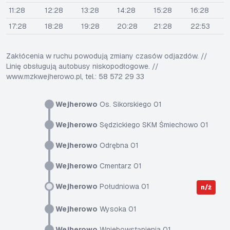
11:28
12:28
13:28
14:28
15:28
16:28
17:28
18:28
19:28
20:28
21:28
22:53
Zakłócenia w ruchu powodują zmiany czasów odjazdów. //
Linię obsługują autobusy niskopodłogowe. //
www.mzkwejherowo.pl, tel.: 58 572 29 33
Wejherowo
Os. Sikorskiego 01
Wejherowo
Sędzickiego SKM Śmiechowo 01
Wejherowo
Odrębna 01
Wejherowo
Cmentarz 01
Wejherowo
Południowa 01
n/ż
Wejherowo
Wysoka 01
Wejherowo
Wniebowstąpienia 01