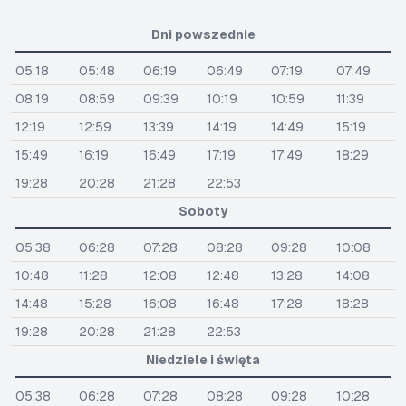
Dni powszednie
05:18
05:48
06:19
06:49
07:19
07:49
08:19
08:59
09:39
10:19
10:59
11:39
12:19
12:59
13:39
14:19
14:49
15:19
15:49
16:19
16:49
17:19
17:49
18:29
19:28
20:28
21:28
22:53
Soboty
05:38
06:28
07:28
08:28
09:28
10:08
10:48
11:28
12:08
12:48
13:28
14:08
14:48
15:28
16:08
16:48
17:28
18:28
19:28
20:28
21:28
22:53
Niedziele i święta
05:38
06:28
07:28
08:28
09:28
10:28