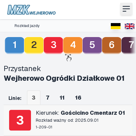
Rozkład jazdy
1
2
3
4
5
6
7
Przystanek
Wejherowo Ogródki Działkowe 01
3
7
11
16
Linie:
Kierunek:
Gościcino Cmentarz 01
3
Rozkład ważny od: 2025.09.01
1-209-01