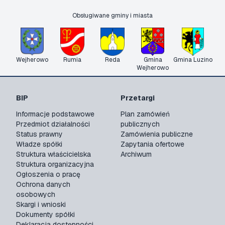
Obsługiwane gminy i miasta
Wejherowo
Rumia
Reda
Gmina
Gmina Luzino
Wejherowo
BIP
Przetargi
Informacje podstawowe
Plan zamówień
Przedmiot działalności
publicznych
Status prawny
Zamówienia publiczne
Władze spółki
Zapytania ofertowe
Struktura właścicielska
Archiwum
Struktura organizacyjna
Ogłoszenia o pracę
Ochrona danych
osobowych
Skargi i wnioski
Dokumenty spółki
Deklaracja dostępności