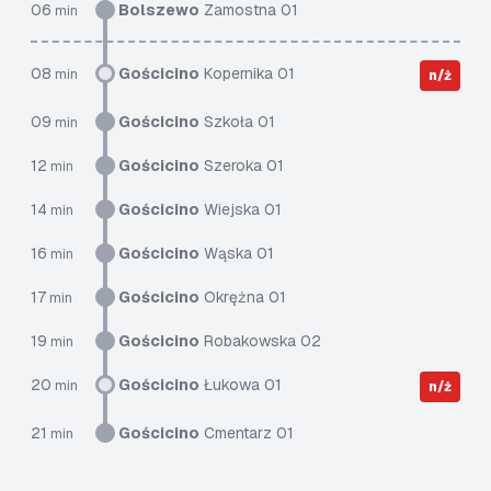
06
Bolszewo
Zamostna 01
min
08
Gościcino
Kopernika 01
min
n/ż
09
Gościcino
Szkoła 01
min
12
Gościcino
Szeroka 01
min
14
Gościcino
Wiejska 01
min
16
Gościcino
Wąska 01
min
17
Gościcino
Okrężna 01
min
19
Gościcino
Robakowska 02
min
20
Gościcino
Łukowa 01
min
n/ż
21
Gościcino
Cmentarz 01
min