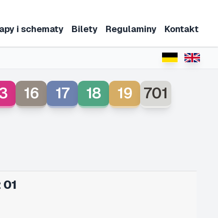
apy i schematy
Bilety
Regulaminy
Kontakt
3
16
17
18
19
701
 01