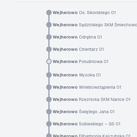
Wejherowo
Os. Sikorskiego 01
Wejherowo
Sędzickiego SKM Śmiechowo
Wejherowo
Odrębna 01
Wejherowo
Cmentarz 01
Wejherowo
Południowa 01
Wejherowo
Wysoka 01
Wejherowo
Wniebowstąpienia 01
Wejherowo
Rzeźnicka SKM Nanice 01
Wejherowo
Świętego Jana 01
Wejherowo
Sobieskiego – GS 01
Wejherowo
Filharmonia Kaszubska 01