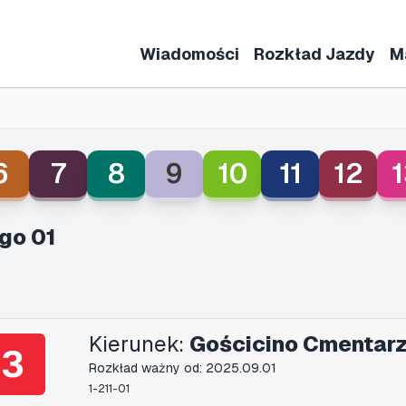
Wiadomości
Rozkład Jazdy
M
6
7
8
9
10
11
12
1
go 01
Kierunek:
Gościcino Cmentarz
3
Rozkład ważny od: 2025.09.01
1-211-01