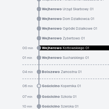
Wejherowo
Urząd Skarbowy 01
Wejherowo
Dom Działkowca 01
Wejherowo
Ogródki Działkowe 01
Wejherowo
Zybertowo 01
00
Wejherowo
Kotłowskiego 01
min
01
Wejherowo
Sucharskiego 01
min
04
Bolszewo
Zamostna 01
min
06
Gościcino
Kopernika 01
min
07
Gościcino
Szkoła 01
min
10
Gościcino
Szeroka 01
min