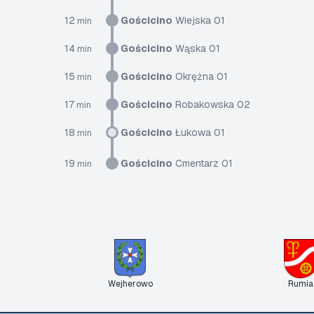
12
Gościcino
Wiejska 01
min
14
Gościcino
Wąska 01
min
15
Gościcino
Okrężna 01
min
17
Gościcino
Robakowska 02
min
18
Gościcino
Łukowa 01
min
19
Gościcino
Cmentarz 01
min
Wejherowo
Rumia