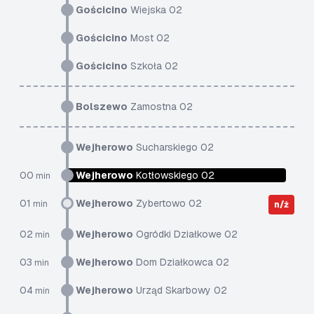
Gościcino
Wiejska 02
Gościcino
Most 02
Gościcino
Szkoła 02
Bolszewo
Zamostna 02
Wejherowo
Sucharskiego 02
00
Wejherowo
Kotłowskiego 02
min
01
Wejherowo
Zybertowo 02
min
n/ż
02
Wejherowo
Ogródki Działkowe 02
min
03
Wejherowo
Dom Działkowca 02
min
04
Wejherowo
Urząd Skarbowy 02
min