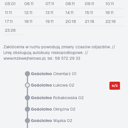
05:01
06:11
07:11
08:11
09:11
10:11
11:11
12:11
13:11
14:11
15:11
16:11
17:11
18:11
19:11
20:16
21:16
22:16
23:26
Zakłócenia w ruchu powodują zmiany czasów odjazdów. //
Linię obsługują autobusy niskopodłogowe. //
www.mzkwejherowo.pl, tel.: 58 572 29 33
Gościcino
Cmentarz 01
Gościcino
Łukowa 02
n/ż
Gościcino
Robakowska 02
Gościcino
Okrężna 02
Gościcino
Wąska 02