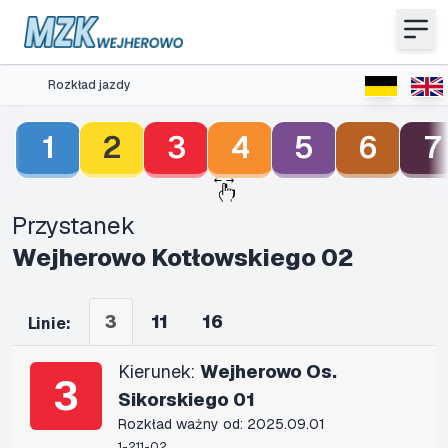
Rozkład jazdy
1
2
3
4
5
6
7
Przystanek
Wejherowo Kotłowskiego 02
3
11
16
Linie:
Kierunek:
Wejherowo Os.
3
Sikorskiego 01
Rozkład ważny od: 2025.09.01
1-211-02