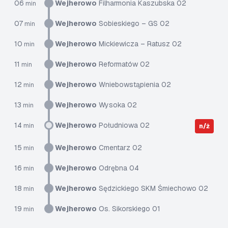
06
Wejherowo
Filharmonia Kaszubska 02
min
07
Wejherowo
Sobieskiego – GS 02
min
10
Wejherowo
Mickiewicza – Ratusz 02
min
11
Wejherowo
Reformatów 02
min
12
Wejherowo
Wniebowstąpienia 02
min
13
Wejherowo
Wysoka 02
min
14
Wejherowo
Południowa 02
min
n/ż
15
Wejherowo
Cmentarz 02
min
16
Wejherowo
Odrębna 04
min
18
Wejherowo
Sędzickiego SKM Śmiechowo 02
min
19
Wejherowo
Os. Sikorskiego 01
min