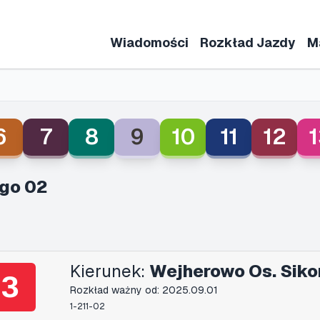
Wiadomości
Rozkład Jazdy
M
6
7
8
9
10
11
12
1
go 02
Kierunek:
Wejherowo Os. Siko
3
Rozkład ważny od: 2025.09.01
1-211-02