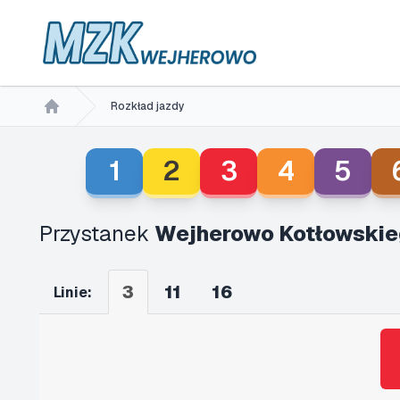
Rozkład jazdy
Home
1
2
3
4
5
Przystanek
Wejherowo Kotłowskie
3
11
16
Linie: