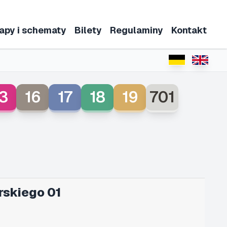
apy i schematy
Bilety
Regulaminy
Kontakt
3
16
17
18
19
701
rskiego 01