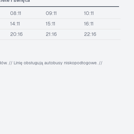
iele i święta
08:11
09:11
10:11
14:11
15:11
16:11
20:16
21:16
22:16
w. // Linię obsługują autobusy niskopodłogowe. //