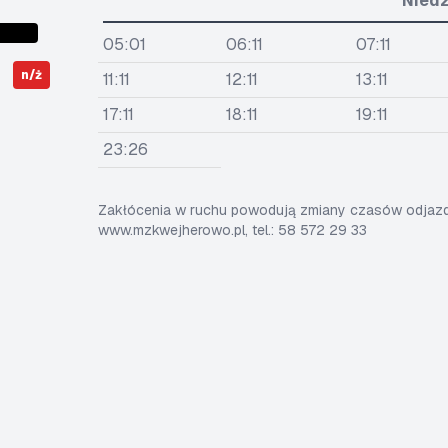
Niedz
05:01
06:11
07:11
n/ż
11:11
12:11
13:11
17:11
18:11
19:11
23:26
Zakłócenia w ruchu powodują zmiany czasów odjazdó
www.mzkwejherowo.pl, tel.: 58 572 29 33