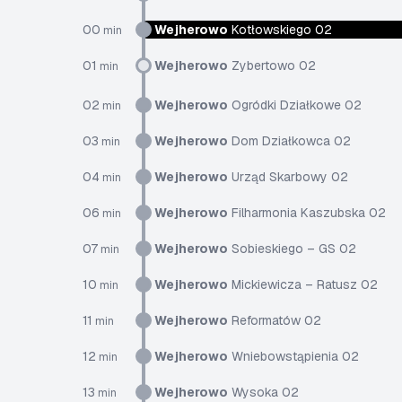
00
Wejherowo
Kotłowskiego 02
min
01
Wejherowo
Zybertowo 02
min
02
Wejherowo
Ogródki Działkowe 02
min
03
Wejherowo
Dom Działkowca 02
min
04
Wejherowo
Urząd Skarbowy 02
min
06
Wejherowo
Filharmonia Kaszubska 02
min
07
Wejherowo
Sobieskiego – GS 02
min
10
Wejherowo
Mickiewicza – Ratusz 02
min
11
Wejherowo
Reformatów 02
min
12
Wejherowo
Wniebowstąpienia 02
min
13
Wejherowo
Wysoka 02
min