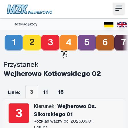
Rozkład jazdy
1
2
3
4
5
6
7
Przystanek
Wejherowo Kotłowskiego 02
3
11
16
Linie:
Kierunek:
Wejherowo Os.
3
Sikorskiego 01
Rozkład ważny od: 2025.09.01
1-211-02