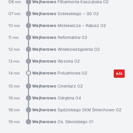
06
Wejherowo
Filharmonia Kaszubska 02
min
07
Wejherowo
Sobieskiego – GS 02
min
10
Wejherowo
Mickiewicza – Ratusz 02
min
11
Wejherowo
Reformatów 02
min
12
Wejherowo
Wniebowstąpienia 02
min
13
Wejherowo
Wysoka 02
min
14
Wejherowo
Południowa 02
min
n/ż
15
Wejherowo
Cmentarz 02
min
16
Wejherowo
Odrębna 04
min
18
Wejherowo
Sędzickiego SKM Śmiechowo 02
min
19
Wejherowo
Os. Sikorskiego 01
min