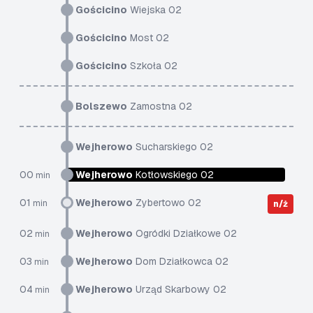
Gościcino
Wiejska 02
Gościcino
Most 02
Gościcino
Szkoła 02
Bolszewo
Zamostna 02
Wejherowo
Sucharskiego 02
00
Wejherowo
Kotłowskiego 02
min
01
Wejherowo
Zybertowo 02
min
n/ż
02
Wejherowo
Ogródki Działkowe 02
min
03
Wejherowo
Dom Działkowca 02
min
04
Wejherowo
Urząd Skarbowy 02
min