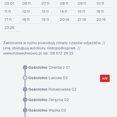
05:01
06:11
07:11
08:11
09:11
10:11
11:11
12:11
13:11
14:11
15:11
16:11
17:11
18:11
19:11
20:16
21:16
22:16
23:26
Zakłócenia w ruchu powodują zmiany czasów odjazdów. //
Linię obsługują autobusy niskopodłogowe. //
www.mzkwejherowo.pl, tel.: 58 572 29 33
Gościcino
Cmentarz 01
Gościcino
Łukowa 02
n/ż
Gościcino
Robakowska 02
Gościcino
Okrężna 02
Gościcino
Wąska 02