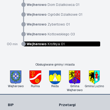
Wejherowo
Dom Działkowca 01
Wejherowo
Ogródki Działkowe 01
Wejherowo
Zybertowo 01
Wejherowo
Kotłowskiego 03
00
Wejherowo
Krofeya 01
min
Obsługiwane gminy i miasta
Wejherowo
Rumia
Reda
Gmina
Gmina Luzino
Wejherowo
BIP
Przetargi