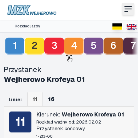
Rozkład jazdy
1
2
3
4
5
6
7
Przystanek
Wejherowo Krofeya 01
11
16
Linie:
Kierunek:
Wejherowo Krofeya 01
11
Rozkład ważny od: 2026.02.02
Przystanek końcowy
1-213-00