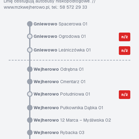
Linię obsługują autobusy niskopodłogowe. //
www.mzkwejherowo.pl, tel.: 58 572 29 33
Gniewowo
Spacerowa 01
Gniewowo
Ogrodowa 01
n/ż
Gniewowo
Leśniczówka 01
n/ż
Wejherowo
Odrębna 01
Wejherowo
Cmentarz 01
Wejherowo
Południowa 01
n/ż
Wejherowo
Pułkownika Dąbka 01
Wejherowo
12 Marca – Myśliwska 02
Wejherowo
Rybacka 03