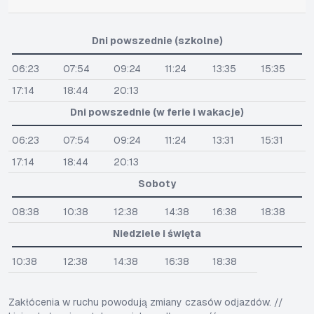
Dni powszednie (szkolne)
06:23
07:54
09:24
11:24
13:35
15:35
17:14
18:44
20:13
Dni powszednie (w ferie i wakacje)
06:23
07:54
09:24
11:24
13:31
15:31
17:14
18:44
20:13
Soboty
08:38
10:38
12:38
14:38
16:38
18:38
Niedziele i święta
10:38
12:38
14:38
16:38
18:38
Zakłócenia w ruchu powodują zmiany czasów odjazdów. //