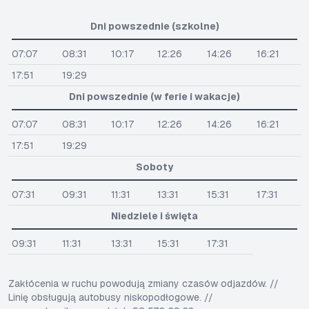
Dni powszednie (szkolne)
07:07
08:31
10:17
12:26
14:26
16:21
17:51
19:29
Dni powszednie (w ferie i wakacje)
07:07
08:31
10:17
12:26
14:26
16:21
17:51
19:29
Soboty
07:31
09:31
11:31
13:31
15:31
17:31
Niedziele i święta
09:31
11:31
13:31
15:31
17:31
Zakłócenia w ruchu powodują zmiany czasów odjazdów. //
Linię obsługują autobusy niskopodłogowe. //