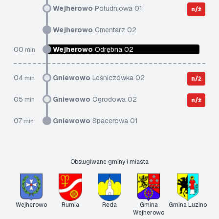
Wejherowo
Południowa 01
n/ż
Wejherowo
Cmentarz 02
00
Wejherowo
Odrębna 02
min
04
Gniewowo
Leśniczówka 02
min
n/ż
05
Gniewowo
Ogrodowa 02
min
n/ż
07
Gniewowo
Spacerowa 01
min
Obsługiwane gminy i miasta
Wejherowo
Rumia
Reda
Gmina
Gmina Luzino
Wejherowo