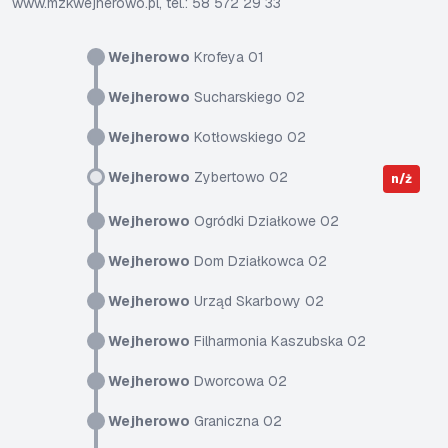
www.mzkwejherowo.pl, tel.: 58 572 29 33
Wejherowo
Krofeya 01
Wejherowo
Sucharskiego 02
Wejherowo
Kotłowskiego 02
Wejherowo
Zybertowo 02
n/ż
Wejherowo
Ogródki Działkowe 02
Wejherowo
Dom Działkowca 02
Wejherowo
Urząd Skarbowy 02
Wejherowo
Filharmonia Kaszubska 02
Wejherowo
Dworcowa 02
Wejherowo
Graniczna 02