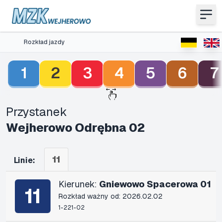
Rozkład jazdy
1
2
3
4
5
6
7
Przystanek
Wejherowo Odrębna 02
11
Linie:
Kierunek:
Gniewowo Spacerowa 01
11
Rozkład ważny od: 2026.02.02
1-221-02