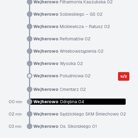
Wejherowo
Filharmonia Kaszubska 02
Wejherowo
Sobieskiego – GS 02
Wejherowo
Mickiewicza – Ratusz 02
Wejherowo
Reformatów 02
Wejherowo
Wniebowstąpienia 02
Wejherowo
Wysoka 02
Wejherowo
Południowa 02
n/ż
Wejherowo
Cmentarz 02
00
Wejherowo
Odrębna 04
min
02
Wejherowo
Sędzickiego SKM Śmiechowo 02
min
03
Wejherowo
Os. Sikorskiego 01
min