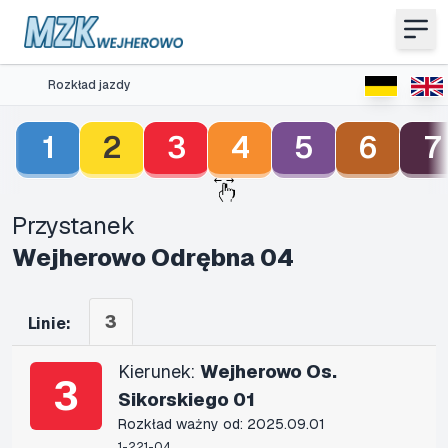
Rozkład jazdy
1
2
3
4
5
6
7
Przystanek
Wejherowo Odrębna 04
3
Linie:
Kierunek:
Wejherowo Os.
3
Sikorskiego 01
Rozkład ważny od: 2025.09.01
1-221-04