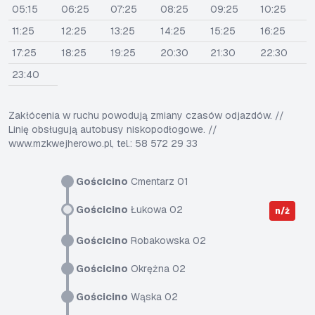
05:15
06:25
07:25
08:25
09:25
10:25
11:25
12:25
13:25
14:25
15:25
16:25
17:25
18:25
19:25
20:30
21:30
22:30
23:40
Zakłócenia w ruchu powodują zmiany czasów odjazdów. //
Linię obsługują autobusy niskopodłogowe. //
www.mzkwejherowo.pl, tel.: 58 572 29 33
Gościcino
Cmentarz 01
Gościcino
Łukowa 02
n/ż
Gościcino
Robakowska 02
Gościcino
Okrężna 02
Gościcino
Wąska 02