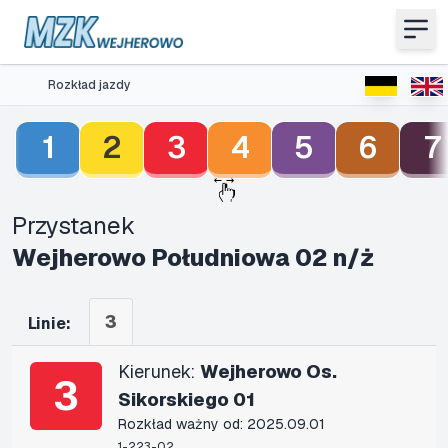
Rozkład jazdy
1
2
3
4
5
6
7
Przystanek
Wejherowo Południowa 02 n/ż
3
Linie:
Kierunek:
Wejherowo Os.
3
Sikorskiego 01
Rozkład ważny od: 2025.09.01
1-223-02