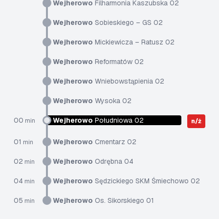
Wejherowo
Filharmonia Kaszubska 02
Wejherowo
Sobieskiego – GS 02
Wejherowo
Mickiewicza – Ratusz 02
Wejherowo
Reformatów 02
Wejherowo
Wniebowstąpienia 02
Wejherowo
Wysoka 02
00
Wejherowo
Południowa 02
min
n/ż
01
Wejherowo
Cmentarz 02
min
02
Wejherowo
Odrębna 04
min
04
Wejherowo
Sędzickiego SKM Śmiechowo 02
min
05
Wejherowo
Os. Sikorskiego 01
min