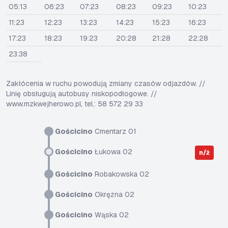
05:13
06:23
07:23
08:23
09:23
10:23
11:23
12:23
13:23
14:23
15:23
16:23
17:23
18:23
19:23
20:28
21:28
22:28
23:38
Zakłócenia w ruchu powodują zmiany czasów odjazdów. //
Linię obsługują autobusy niskopodłogowe. //
www.mzkwejherowo.pl, tel.: 58 572 29 33
Gościcino
Cmentarz 01
Gościcino
Łukowa 02
n/ż
Gościcino
Robakowska 02
Gościcino
Okrężna 02
Gościcino
Wąska 02