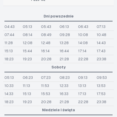
Dni powszednie
04:43
05:13
05:43
06:13
06:43
07:13
07:44
08:14
08:49
09:28
10:08
10:48
11:28
12:08
12:48
13:28
14:08
14:43
15:13
15:44
16:14
16:44
17:14
17:43
18:23
19:23
20:28
21:28
22:28
23:38
Soboty
05:13
06:23
07:23
08:23
09:13
09:53
10:33
11:13
11:53
12:33
13:13
13:53
14:33
15:13
15:53
16:33
17:13
17:53
18:23
19:23
20:28
21:28
22:28
23:38
Niedziele i święta