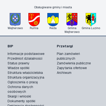
Obsługiwane gminy i miasta
Wejherowo
Rumia
Reda
Gmina
Gmina Luzino
Wejherowo
BIP
Przetargi
Informacje podstawowe
Plan zamówień
Przedmiot działalności
publicznych
Status prawny
Zamówienia publiczne
Władze spółki
Zapytania ofertowe
Struktura właścicielska
Archiwum
Struktura organizacyjna
Ogłoszenia o pracę
Ochrona danych
osobowych
Skargi i wnioski
Dokumenty spółki
Deklaracja dostępności