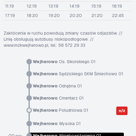
11:19
12:19
13:19
14:19
15:19
16:19
17:19
18:20
19:20
20:20
21:20
22:45
Zakłócenia w ruchu powodują zmiany czasów odjazdów. //
Linię obsługują autobusy niskopodłogowe. //
www.mzkwejherowo.pl, tel.: 58 572 29 33
Wejherowo
Os. Sikorskiego 01
Wejherowo
Sędzickiego SKM Śmiechowo 01
Wejherowo
Odrębna 01
Wejherowo
Cmentarz 01
Wejherowo
Południowa 01
n/ż
Wejherowo
Wysoka 01
00
Wejherowo
Wniebowstąpienia 01