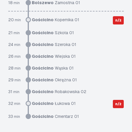
18
Bolszewo
Zamostna 01
min
20
Gościcino
Kopernika 01
min
n/ż
21
Gościcino
Szkoła 01
min
24
Gościcino
Szeroka 01
min
26
Gościcino
Wiejska 01
min
28
Gościcino
Wąska 01
min
29
Gościcino
Okrężna 01
min
31
Gościcino
Robakowska 02
min
32
Gościcino
Łukowa 01
min
n/ż
33
Gościcino
Cmentarz 01
min