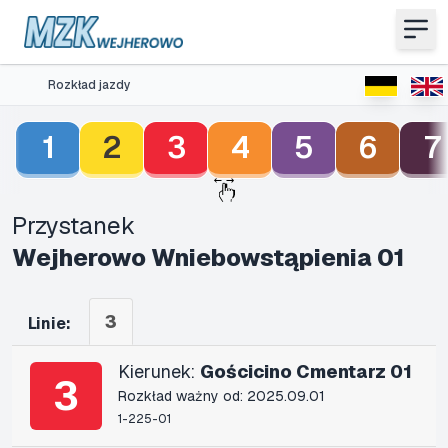
Rozkład jazdy
1
2
3
4
5
6
7
Przystanek
Wejherowo Wniebowstąpienia 01
3
Linie:
Kierunek:
Gościcino Cmentarz 01
3
Rozkład ważny od: 2025.09.01
1-225-01