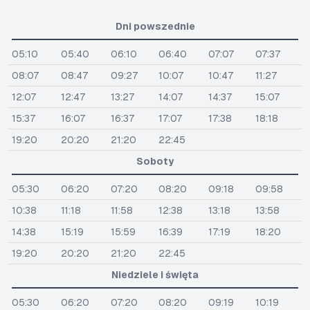
Dni powszednie
05:10
05:40
06:10
06:40
07:07
07:37
08:07
08:47
09:27
10:07
10:47
11:27
12:07
12:47
13:27
14:07
14:37
15:07
15:37
16:07
16:37
17:07
17:38
18:18
19:20
20:20
21:20
22:45
Soboty
05:30
06:20
07:20
08:20
09:18
09:58
10:38
11:18
11:58
12:38
13:18
13:58
14:38
15:19
15:59
16:39
17:19
18:20
19:20
20:20
21:20
22:45
Niedziele i święta
05:30
06:20
07:20
08:20
09:19
10:19