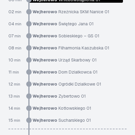
min
02
Wejherowo
Rzeźnicka SKM Nanice 01
min
04
Wejherowo
Świętego Jana 01
min
07
Wejherowo
Sobieskiego – GS 01
min
08
Wejherowo
Filharmonia Kaszubska 01
min
10
Wejherowo
Urząd Skarbowy 01
min
11
Wejherowo
Dom Działkowca 01
min
12
Wejherowo
Ogródki Działkowe 01
min
13
Wejherowo
Zybertowo 01
min
14
Wejherowo
Kotłowskiego 01
min
15
Wejherowo
Sucharskiego 01
min