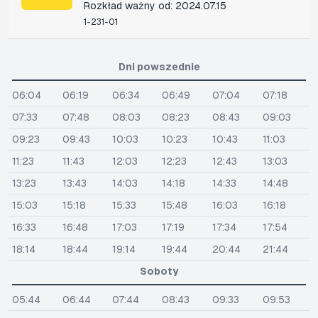
Rozkład ważny od: 2024.07.15
1-231-01
Dni powszednie
06:04
06:19
06:34
06:49
07:04
07:18
07:33
07:48
08:03
08:23
08:43
09:03
09:23
09:43
10:03
10:23
10:43
11:03
11:23
11:43
12:03
12:23
12:43
13:03
13:23
13:43
14:03
14:18
14:33
14:48
15:03
15:18
15:33
15:48
16:03
16:18
16:33
16:48
17:03
17:19
17:34
17:54
18:14
18:44
19:14
19:44
20:44
21:44
Soboty
05:44
06:44
07:44
08:43
09:33
09:53