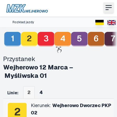
Rozkład jazdy
1
2
3
4
5
6
7
Przystanek
Wejherowo 12 Marca –
Myśliwska 01
2
4
Linie:
Kierunek:
Wejherowo Dworzec PKP
2
02