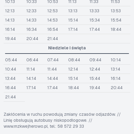
10:13
10:33
10:53
11:13
11:33
11:53
12:13
12:33
12:53
13:13
13:33
13:53
14:13
14:33
14:53
15:14
15:34
15:54
16:14
16:34
16:54
17:14
17:44
18:44
19:44
20:44
21:44
Niedziele i święta
05:44
06:44
07:44
08:44
09:44
10:14
10:44
11:14
11:44
12:14
12:44
13:14
13:44
14:14
14:44
15:14
15:44
16:14
16:44
17:14
17:44
18:44
19:44
20:44
21:44
Zakłócenia w ruchu powodują zmiany czasów odjazdów. //
Linię obsługują autobusy niskopodłogowe. //
www.mzkwejherowo.pl, tel.: 58 572 29 33