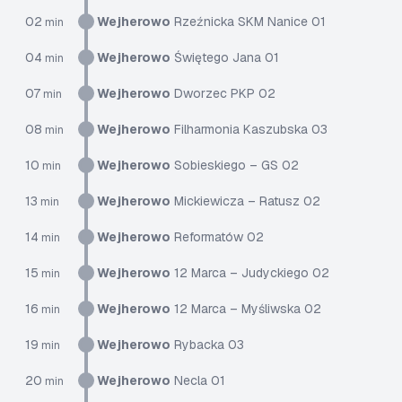
02
Wejherowo
Rzeźnicka SKM Nanice 01
min
04
Wejherowo
Świętego Jana 01
min
07
Wejherowo
Dworzec PKP 02
min
08
Wejherowo
Filharmonia Kaszubska 03
min
10
Wejherowo
Sobieskiego – GS 02
min
13
Wejherowo
Mickiewicza – Ratusz 02
min
14
Wejherowo
Reformatów 02
min
15
Wejherowo
12 Marca – Judyckiego 02
min
16
Wejherowo
12 Marca – Myśliwska 02
min
19
Wejherowo
Rybacka 03
min
20
Wejherowo
Necla 01
min