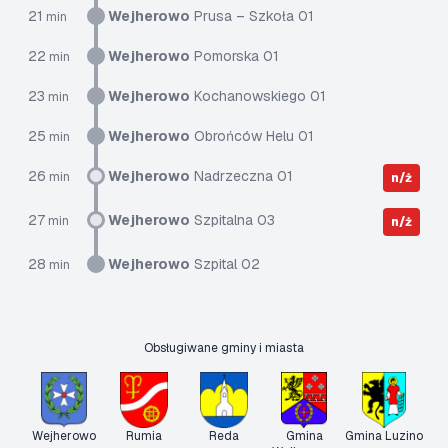
21
Wejherowo
Prusa – Szkoła 01
min
22
Wejherowo
Pomorska 01
min
23
Wejherowo
Kochanowskiego 01
min
25
Wejherowo
Obrońców Helu 01
min
26
Wejherowo
Nadrzeczna 01
min
n/ż
27
Wejherowo
Szpitalna 03
min
n/ż
28
Wejherowo
Szpital 02
min
Obsługiwane gminy i miasta
Wejherowo
Rumia
Reda
Gmina
Gmina Luzino