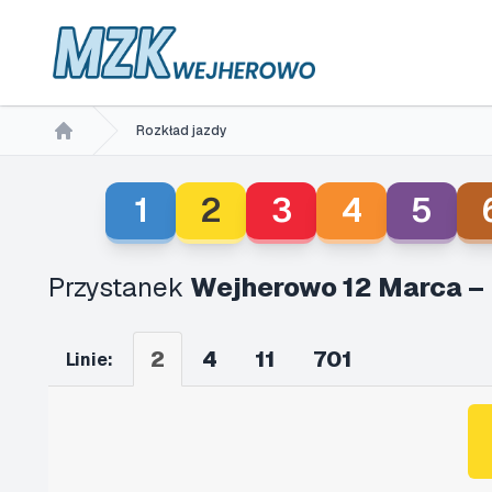
Rozkład jazdy
Home
1
2
3
4
5
Przystanek
Wejherowo 12 Marca –
2
4
11
701
Linie: