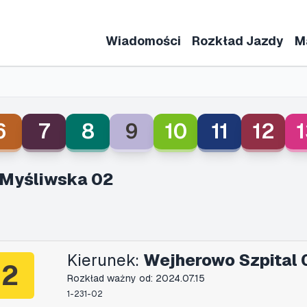
Wiadomości
Rozkład Jazdy
M
6
7
8
9
10
11
12
1
 Myśliwska 02
Kierunek:
Wejherowo Szpital 
2
Rozkład ważny od: 2024.07.15
1-231-02