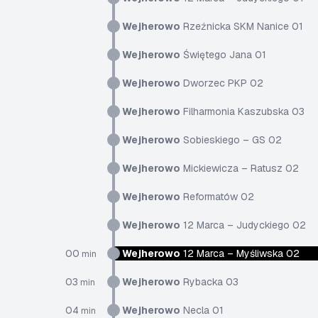
Wejherowo
Rzeźnicka SKM Nanice 01
Wejherowo
Świętego Jana 01
Wejherowo
Dworzec PKP 02
Wejherowo
Filharmonia Kaszubska 03
Wejherowo
Sobieskiego – GS 02
Wejherowo
Mickiewicza – Ratusz 02
Wejherowo
Reformatów 02
Wejherowo
12 Marca – Judyckiego 02
00
Wejherowo
12 Marca – Myśliwska 02
min
03
Wejherowo
Rybacka 03
min
04
Wejherowo
Necla 01
min