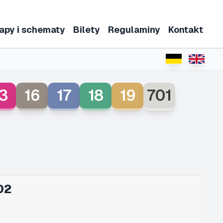
apy i schematy
Bilety
Regulaminy
Kontakt
3
16
17
18
19
701
02