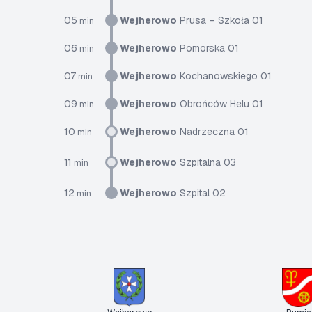
05
Wejherowo
Prusa – Szkoła 01
min
06
Wejherowo
Pomorska 01
min
07
Wejherowo
Kochanowskiego 01
min
09
Wejherowo
Obrońców Helu 01
min
10
Wejherowo
Nadrzeczna 01
min
11
Wejherowo
Szpitalna 03
min
12
Wejherowo
Szpital 02
min