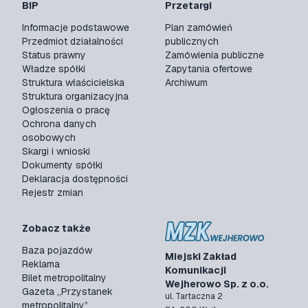
BIP
Przetargi
Informacje podstawowe
Plan zamówień
Przedmiot działalności
publicznych
Status prawny
Zamówienia publiczne
Władze spółki
Zapytania ofertowe
Struktura właścicielska
Archiwum
Struktura organizacyjna
Ogłoszenia o pracę
Ochrona danych
osobowych
Skargi i wnioski
Dokumenty spółki
Deklaracja dostępności
Rejestr zmian
Zobacz także
Baza pojazdów
Miejski Zakład
Reklama
Komunikacji
Bilet metropolitalny
Wejherowo Sp. z o.o.
Gazeta „Przystanek
ul. Tartaczna 2
metropolitalny”