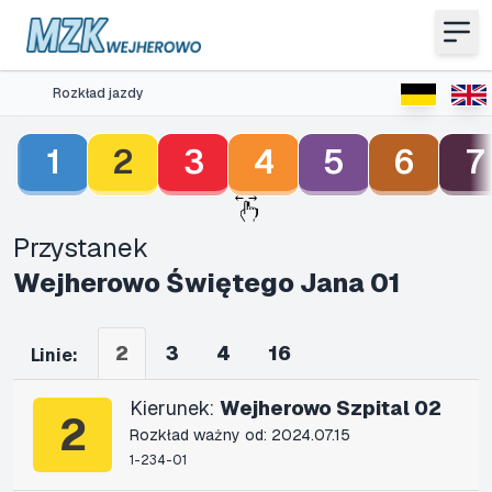
Rozkład jazdy
1
2
3
4
5
6
7
Przystanek
Wejherowo Świętego Jana 01
2
3
4
16
Linie:
Kierunek:
Wejherowo Szpital 02
2
Rozkład ważny od: 2024.07.15
1-234-01