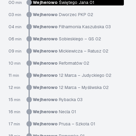
00
Wejherowo
Świętego Jana 01
min
03
Wejherowo
Dworzec PKP 02
min
04
Wejherowo
Filharmonia Kaszubska 03
min
06
Wejherowo
Sobieskiego – GS 02
min
09
Wejherowo
Mickiewicza – Ratusz 02
min
10
Wejherowo
Reformatów 02
min
11
Wejherowo
12 Marca – Judyckiego 02
min
12
Wejherowo
12 Marca – Myśliwska 02
min
15
Wejherowo
Rybacka 03
min
16
Wejherowo
Necla 01
min
17
Wejherowo
Prusa – Szkoła 01
min