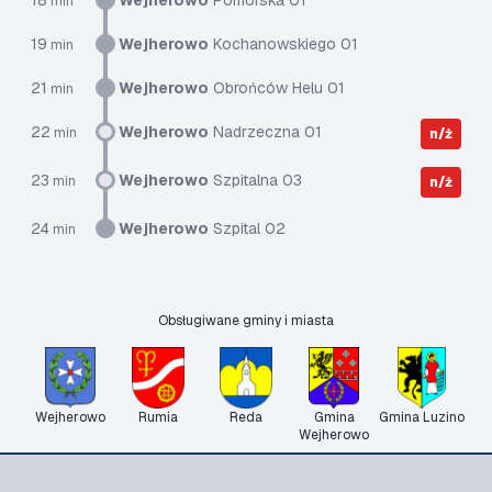
18
Wejherowo
Pomorska 01
min
19
Wejherowo
Kochanowskiego 01
min
21
Wejherowo
Obrońców Helu 01
min
22
Wejherowo
Nadrzeczna 01
min
n/ż
23
Wejherowo
Szpitalna 03
min
n/ż
24
Wejherowo
Szpital 02
min
Obsługiwane gminy i miasta
Wejherowo
Rumia
Reda
Gmina
Gmina Luzino
Wejherowo