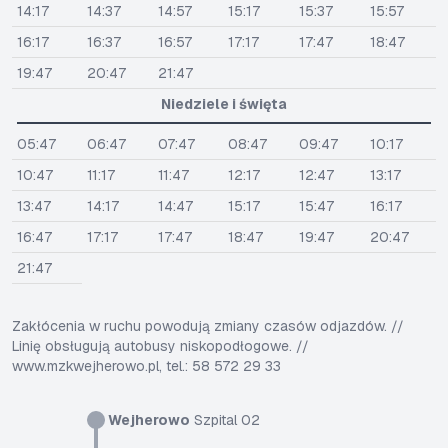
14:17
14:37
14:57
15:17
15:37
15:57
16:17
16:37
16:57
17:17
17:47
18:47
19:47
20:47
21:47
Niedziele i święta
05:47
06:47
07:47
08:47
09:47
10:17
10:47
11:17
11:47
12:17
12:47
13:17
13:47
14:17
14:47
15:17
15:47
16:17
16:47
17:17
17:47
18:47
19:47
20:47
21:47
Zakłócenia w ruchu powodują zmiany czasów odjazdów. //
Linię obsługują autobusy niskopodłogowe. //
www.mzkwejherowo.pl, tel.: 58 572 29 33
Wejherowo
Szpital 02