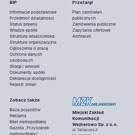
BIP
Przetargi
Informacje podstawowe
Plan zamówień
Przedmiot działalności
publicznych
Status prawny
Zamówienia publiczne
Władze spółki
Zapytania ofertowe
Struktura właścicielska
Archiwum
Struktura organizacyjna
Ogłoszenia o pracę
Ochrona danych
osobowych
Skargi i wnioski
Dokumenty spółki
Deklaracja dostępności
Rejestr zmian
Zobacz także
Baza pojazdów
Miejski Zakład
Reklama
Komunikacji
Bilet metropolitalny
Wejherowo Sp. z o.o.
Gazeta „Przystanek
ul. Tartaczna 2
metropolitalny”