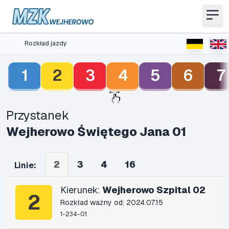
Rozkład jazdy
1
2
3
4
5
6
7
Przystanek
Wejherowo Świętego Jana 01
2
3
4
16
Linie:
Kierunek:
Wejherowo Szpital 02
2
Rozkład ważny od: 2024.07.15
1-234-01