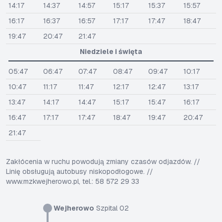
14:17
14:37
14:57
15:17
15:37
15:57
16:17
16:37
16:57
17:17
17:47
18:47
19:47
20:47
21:47
Niedziele i święta
05:47
06:47
07:47
08:47
09:47
10:17
10:47
11:17
11:47
12:17
12:47
13:17
13:47
14:17
14:47
15:17
15:47
16:17
16:47
17:17
17:47
18:47
19:47
20:47
21:47
Zakłócenia w ruchu powodują zmiany czasów odjazdów. //
Linię obsługują autobusy niskopodłogowe. //
www.mzkwejherowo.pl, tel.: 58 572 29 33
Wejherowo
Szpital 02