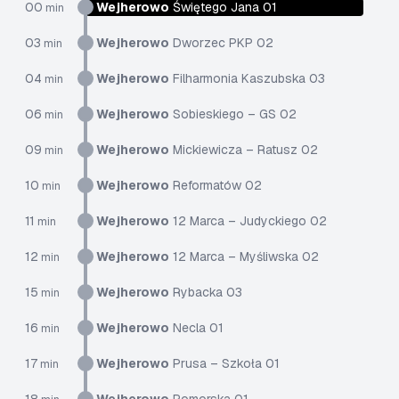
00
Wejherowo
Świętego Jana 01
min
03
Wejherowo
Dworzec PKP 02
min
04
Wejherowo
Filharmonia Kaszubska 03
min
06
Wejherowo
Sobieskiego – GS 02
min
09
Wejherowo
Mickiewicza – Ratusz 02
min
10
Wejherowo
Reformatów 02
min
11
Wejherowo
12 Marca – Judyckiego 02
min
12
Wejherowo
12 Marca – Myśliwska 02
min
15
Wejherowo
Rybacka 03
min
16
Wejherowo
Necla 01
min
17
Wejherowo
Prusa – Szkoła 01
min