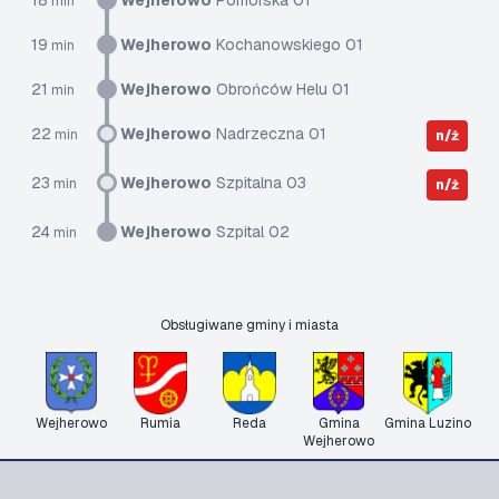
18
Wejherowo
Pomorska 01
min
19
Wejherowo
Kochanowskiego 01
min
21
Wejherowo
Obrońców Helu 01
min
22
Wejherowo
Nadrzeczna 01
min
n/ż
23
Wejherowo
Szpitalna 03
min
n/ż
24
Wejherowo
Szpital 02
min
Obsługiwane gminy i miasta
Wejherowo
Rumia
Reda
Gmina
Gmina Luzino
Wejherowo