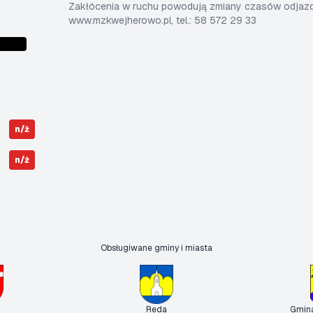
Zakłócenia w ruchu powodują zmiany czasów odjazdó
www.mzkwejherowo.pl, tel.: 58 572 29 33
n/ż
n/ż
Obsługiwane gminy i miasta
Reda
Gmin