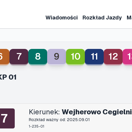
Wiadomości
Rozkład Jazdy
M
6
7
8
9
10
11
12
1
KP 01
Kierunek:
Wejherowo Cegielni
7
Rozkład ważny od: 2025.09.01
1-235-01