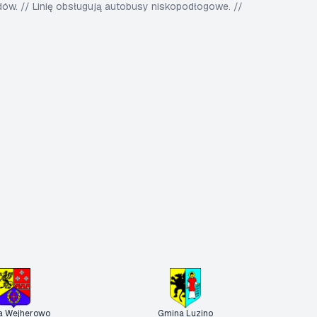
w. // Linię obsługują autobusy niskopodłogowe. //
a Wejherowo
Gmina Luzino