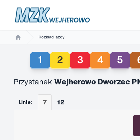
Rozkład jazdy
Home
1
2
3
4
5
Przystanek
Wejherowo Dworzec P
7
12
Linie: