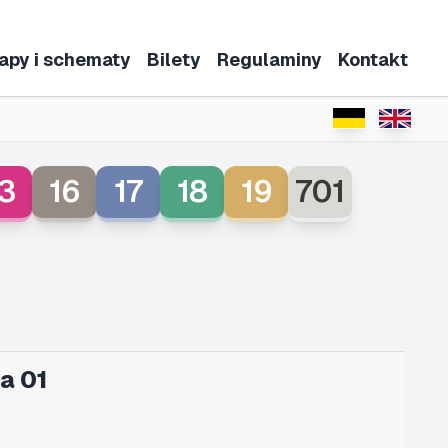
apy i schematy
Bilety
Regulaminy
Kontakt
3
16
17
18
19
701
a 01