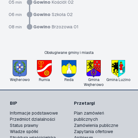
05
Gowino
Kościół 02
min
06
Gowino
Szkoła 02
min
08
Gowino
Brzozowa 01
min
Obsługiwane gminy i miasta
Wejherowo
Rumia
Reda
Gmina
Gmina Luzino
Wejherowo
BIP
Przetargi
Informacje podstawowe
Plan zamówień
Przedmiot działalności
publicznych
Status prawny
Zamówienia publiczne
Władze spółki
Zapytania ofertowe
Struktura właścicielska
Archiwum