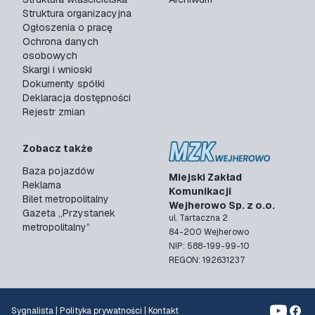
Struktura organizacyjna
Ogłoszenia o pracę
Ochrona danych
osobowych
Skargi i wnioski
Dokumenty spółki
Deklaracja dostępności
Rejestr zmian
Zobacz także
Baza pojazdów
Miejski Zakład
Reklama
Komunikacji
Bilet metropolitalny
Wejherowo Sp. z o.o.
Gazeta „Przystanek
ul. Tartaczna 2
metropolitalny”
84-200 Wejherowo
NIP: 588-199-99-10
REGON: 192631237
Sygnalista
|
Polityka prywatności
|
Kontakt