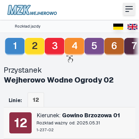
Rozkład jazdy
1
2
3
4
5
6
7
Przystanek
Wejherowo Wodne Ogrody 02
12
Linie:
Kierunek:
Gowino Brzozowa 01
12
Rozkład ważny od: 2025.05.31
1-237-02