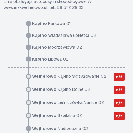
Linię obsługują autobusy niskopodłogowe. //
www.mzkwejherowo.pl, tel.: 58 572 29 33
Kąpino
Parkowa 01
Kąpino
Władysława Łokietka 02
Kąpino
Modrzewiowa 02
Kąpino
Lipowa 02
Wejherowo
Kąpino Skrzyżowanie 02
n/ż
Wejherowo
Kąpino Dolne 02
n/ż
Wejherowo
Leśniczówka Nanice 02
n/ż
Wejherowo
Szpitalna 02
n/ż
Wejherowo
Nadrzeczna 02