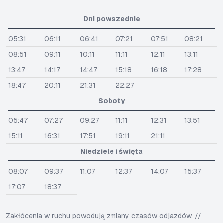
Dni powszednie
05:31
06:11
06:41
07:21
07:51
08:21
08:51
09:11
10:11
11:11
12:11
13:11
13:47
14:17
14:47
15:18
16:18
17:28
18:47
20:11
21:31
22:27
Soboty
05:47
07:27
09:27
11:11
12:31
13:51
15:11
16:31
17:51
19:11
21:11
Niedziele i święta
08:07
09:37
11:07
12:37
14:07
15:37
17:07
18:37
Zakłócenia w ruchu powodują zmiany czasów odjazdów. //