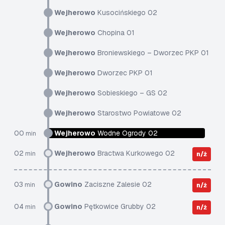
Wejherowo
Kusocińskiego 02
Wejherowo
Chopina 01
Wejherowo
Broniewskiego – Dworzec PKP 01
Wejherowo
Dworzec PKP 01
Wejherowo
Sobieskiego – GS 02
Wejherowo
Starostwo Powiatowe 02
00
Wejherowo
Wodne Ogrody 02
min
02
Wejherowo
Bractwa Kurkowego 02
min
n/ż
03
Gowino
Zaciszne Zalesie 02
min
n/ż
04
Gowino
Pętkowice Grubby 02
min
n/ż