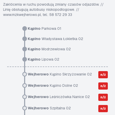
Zakłócenia w ruchu powodują zmiany czasów odjazdów. //
Linię obsługują autobusy niskopodłogowe. //
www.mzkwejherowo.pl, tel.: 58 572 29 33
Kąpino
Parkowa 01
Kąpino
Władysława Łokietka 02
Kąpino
Modrzewiowa 02
Kąpino
Lipowa 02
Wejherowo
Kąpino Skrzyżowanie 02
n/ż
Wejherowo
Kąpino Dolne 02
n/ż
Wejherowo
Leśniczówka Nanice 02
n/ż
Wejherowo
Szpitalna 02
n/ż