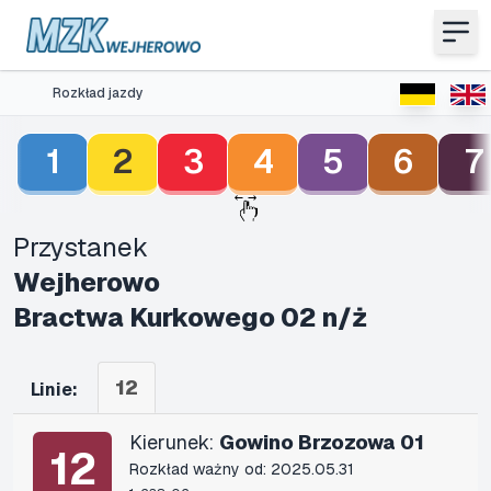
Rozkład jazdy
1
2
3
4
5
6
7
Przystanek
Wejherowo
Bractwa Kurkowego 02 n/ż
12
Linie:
Kierunek:
Gowino Brzozowa 01
12
Rozkład ważny od: 2025.05.31