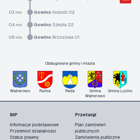
03
Gowino
Kościół 02
min
04
Gowino
Szkoła 02
min
06
Gowino
Brzozowa 01
min
Obsługiwane gminy i miasta
Wejherowo
Rumia
Reda
Gmina
Gmina Luzino
Wejherowo
BIP
Przetargi
Informacje podstawowe
Plan zamówień
Przedmiot działalności
publicznych
Status prawny
Zamówienia publiczne