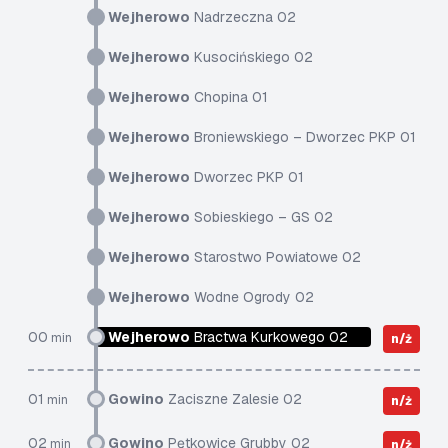
Wejherowo
Nadrzeczna 02
Wejherowo
Kusocińskiego 02
Wejherowo
Chopina 01
Wejherowo
Broniewskiego – Dworzec PKP 01
Wejherowo
Dworzec PKP 01
Wejherowo
Sobieskiego – GS 02
Wejherowo
Starostwo Powiatowe 02
Wejherowo
Wodne Ogrody 02
00
Wejherowo
Bractwa Kurkowego 02
min
n/ż
01
Gowino
Zaciszne Zalesie 02
min
n/ż
02
Gowino
Pętkowice Grubby 02
min
n/ż