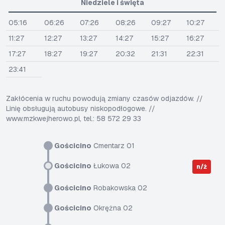
Niedziele i święta
05:16
06:26
07:26
08:26
09:27
10:27
11:27
12:27
13:27
14:27
15:27
16:27
17:27
18:27
19:27
20:32
21:31
22:31
23:41
Zakłócenia w ruchu powodują zmiany czasów odjazdów. //
Linię obsługują autobusy niskopodłogowe. //
www.mzkwejherowo.pl, tel.: 58 572 29 33
Gościcino
Cmentarz 01
Gościcino
Łukowa 02
n/ż
Gościcino
Robakowska 02
Gościcino
Okrężna 02