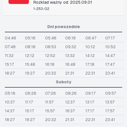
Rozkład ważny od: 2025.09.01
1-253-02
Dni powszednie
04:46
05:16
05:46
06:16
06:47
07:17
07:48
08:18
08:53
09:32
10:12
10:52
11:32
12:12
12:52
13:32
14:12
14:47
15:17
15:48
16:18
16:48
17:18
17:47
18:27
19:27
20:32
21:31
22:31
23:41
Soboty
05:16
06:26
07:26
08:26
09:17
09:57
10:37
11:17
11:57
12:37
13:17
13:57
14:37
15:17
15:57
16:37
17:17
17:57
18:27
19:27
20:32
21:31
22:31
23:41