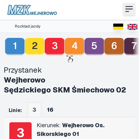
Rozkład jazdy
1
2
3
4
5
6
7
Przystanek
Wejherowo
Sędzickiego SKM Śmiechowo 02
3
16
Linie:
Kierunek:
Wejherowo Os.
3
Sikorskiego 01