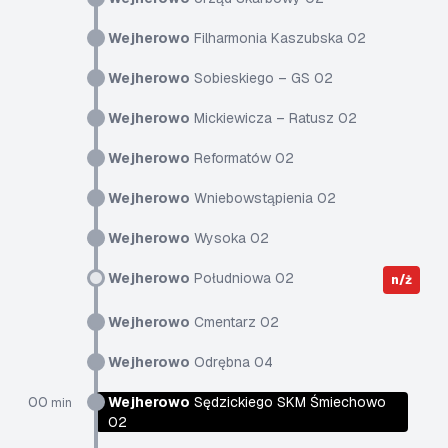
Wejherowo
Filharmonia Kaszubska 02
Wejherowo
Sobieskiego – GS 02
Wejherowo
Mickiewicza – Ratusz 02
Wejherowo
Reformatów 02
Wejherowo
Wniebowstąpienia 02
Wejherowo
Wysoka 02
Wejherowo
Południowa 02
n/ż
Wejherowo
Cmentarz 02
Wejherowo
Odrębna 04
00
Wejherowo
Sędzickiego SKM Śmiechowo
min
02