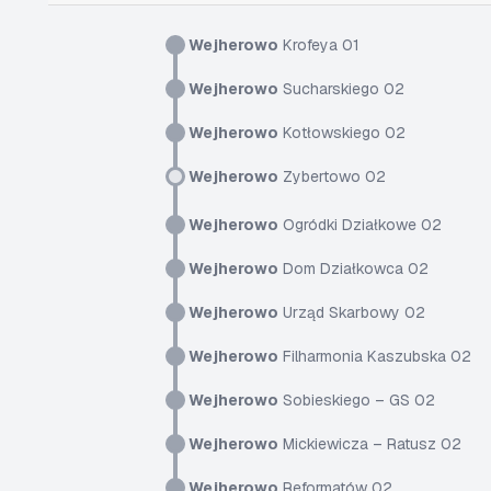
Wejherowo
Krofeya 01
Wejherowo
Sucharskiego 02
Wejherowo
Kotłowskiego 02
Wejherowo
Zybertowo 02
Wejherowo
Ogródki Działkowe 02
Wejherowo
Dom Działkowca 02
Wejherowo
Urząd Skarbowy 02
Wejherowo
Filharmonia Kaszubska 02
Wejherowo
Sobieskiego – GS 02
Wejherowo
Mickiewicza – Ratusz 02
Wejherowo
Reformatów 02