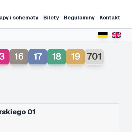
apy i schematy
Bilety
Regulaminy
Kontakt
3
16
17
18
19
701
rskiego 01