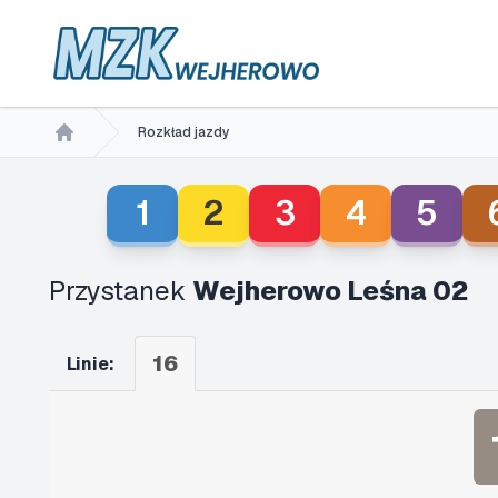
Rozkład jazdy
Home
1
2
3
4
5
Przystanek
Wejherowo Leśna 02
16
Linie: