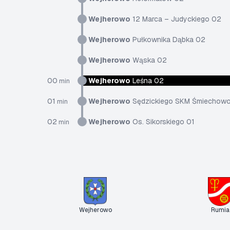
Wejherowo
12 Marca – Judyckiego 02
Wejherowo
Pułkownika Dąbka 02
Wejherowo
Wąska 02
00
Wejherowo
Leśna 02
min
01
Wejherowo
Sędzickiego SKM Śmiechow
min
02
Wejherowo
Os. Sikorskiego 01
min
Wejherowo
Rumia