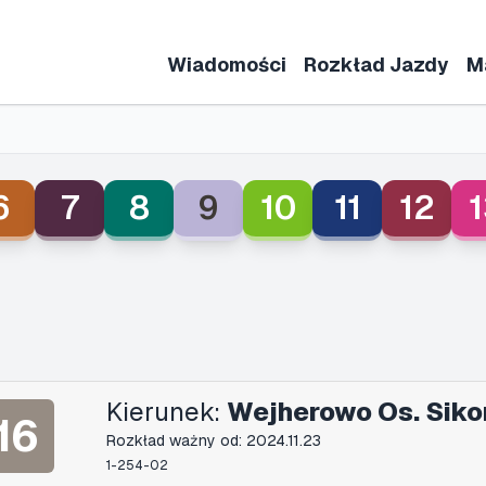
Wiadomości
Rozkład Jazdy
M
6
7
8
9
10
11
12
1
Kierunek:
Wejherowo Os. Siko
16
Rozkład ważny od: 2024.11.23
1-254-02