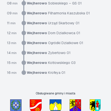
08
Wejherowo
Sobieskiego – GS 01
min
09
Wejherowo
Filharmonia Kaszubska 01
min
11
Wejherowo
Urząd Skarbowy 01
min
12
Wejherowo
Dom Działkowca 01
min
13
Wejherowo
Ogródki Działkowe 01
min
14
Wejherowo
Zybertowo 01
min
15
Wejherowo
Kotłowskiego 03
min
16
Wejherowo
Krofeya 01
min
Obsługiwane gminy i miasta