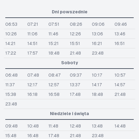
Dni powszednie
06:53
07:21
07:51
08:26
09:06
09:46
10:26
11:06
11:46
12:26
13:06
13:46
14:21
14:51
15:21
15:51
16:21
16:51
17:22
17:57
18:48
21:48
23:48
Soboty
06:48
07:48
08:47
09:37
10:17
10:57
11:37
12:17
12:57
13:37
14:17
14:57
15:38
16:18
16:58
17:48
18:48
21:48
23:48
Niedziele i święta
09:48
10:48
11:48
12:48
13:48
14:48
15:48
16:48
17:48
21:48
23:48