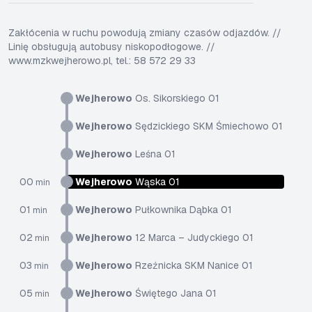
Zakłócenia w ruchu powodują zmiany czasów odjazdów. //
Linię obsługują autobusy niskopodłogowe. //
www.mzkwejherowo.pl, tel.: 58 572 29 33
Wejherowo
Os. Sikorskiego 01
Wejherowo
Sędzickiego SKM Śmiechowo 01
Wejherowo
Leśna 01
00
Wejherowo
Wąska 01
min
01
Wejherowo
Pułkownika Dąbka 01
min
02
Wejherowo
12 Marca – Judyckiego 01
min
03
Wejherowo
Rzeźnicka SKM Nanice 01
min
05
Wejherowo
Świętego Jana 01
min