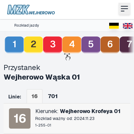
Rozkład jazdy
1
2
3
4
5
6
7
Przystanek
Wejherowo Wąska 01
16
701
Linie:
Kierunek:
Wejherowo Krofeya 01
16
Rozkład ważny od: 2024.11.23
1-255-01