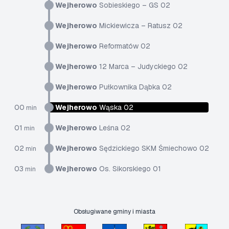
Wejherowo
Sobieskiego – GS 02
Wejherowo
Mickiewicza – Ratusz 02
Wejherowo
Reformatów 02
Wejherowo
12 Marca – Judyckiego 02
Wejherowo
Pułkownika Dąbka 02
00
Wejherowo
Wąska 02
min
01
Wejherowo
Leśna 02
min
02
Wejherowo
Sędzickiego SKM Śmiechowo 02
min
03
Wejherowo
Os. Sikorskiego 01
min
Obsługiwane gminy i miasta