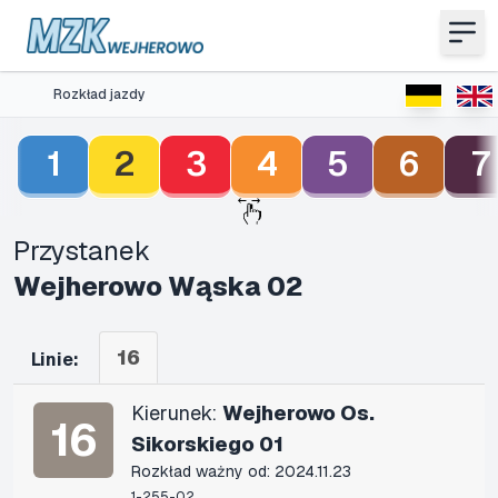
Rozkład jazdy
1
2
3
4
5
6
7
Przystanek
Wejherowo Wąska 02
16
Linie:
Kierunek:
Wejherowo Os.
16
Sikorskiego 01
Rozkład ważny od: 2024.11.23
1-255-02