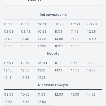
Dni powszednie
05:28
06:28
06:58
07:29
07:59
08:29
09:08
09:48
10:28
11:08
11:48
12:28
13:08
13:48
14:28
14:58
15:29
15:59
16:29
16:59
17:28
18:03
18:53
Soboty
07:53
08:53
09:33
10:13
10:53
11:33
12:13
12:53
13:33
14:13
14:53
15:33
16:13
16:53
17:33
Niedziele i święta
09:53
10:53
11:53
12:53
13:53
14:53
15:53
16:53
17:53