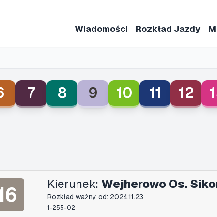
Wiadomości
Rozkład Jazdy
M
6
7
8
9
10
11
12
1
Kierunek:
Wejherowo Os. Siko
16
Rozkład ważny od: 2024.11.23
1-255-02