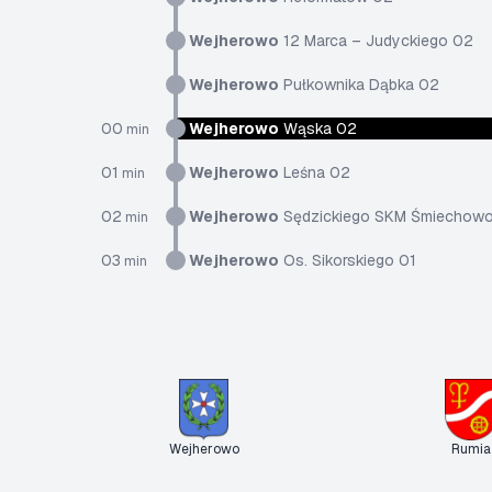
Wejherowo
12 Marca – Judyckiego 02
Wejherowo
Pułkownika Dąbka 02
00
Wejherowo
Wąska 02
min
01
Wejherowo
Leśna 02
min
02
Wejherowo
Sędzickiego SKM Śmiechow
min
03
Wejherowo
Os. Sikorskiego 01
min
Wejherowo
Rumia