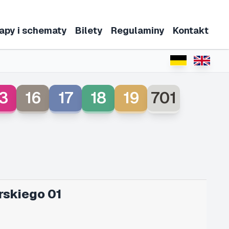
apy i schematy
Bilety
Regulaminy
Kontakt
3
16
17
18
19
701
rskiego 01