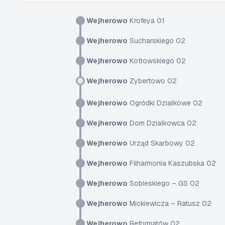
Wejherowo
Krofeya 01
Wejherowo
Sucharskiego 02
Wejherowo
Kotłowskiego 02
Wejherowo
Zybertowo 02
Wejherowo
Ogródki Działkowe 02
Wejherowo
Dom Działkowca 02
Wejherowo
Urząd Skarbowy 02
Wejherowo
Filharmonia Kaszubska 02
Wejherowo
Sobieskiego – GS 02
Wejherowo
Mickiewicza – Ratusz 02
Wejherowo
Reformatów 02