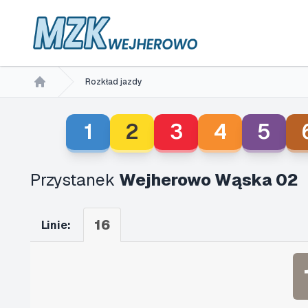
Rozkład jazdy
Home
1
2
3
4
5
Przystanek
Wejherowo Wąska 02
16
Linie: