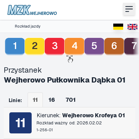
Rozkład jazdy
1
2
3
4
5
6
7
Przystanek
Wejherowo Pułkownika Dąbka 01
11
16
701
Linie:
Kierunek:
Wejherowo Krofeya 01
11
Rozkład ważny od: 2026.02.02
1-256-01