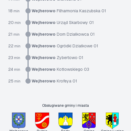
18
Wejherowo
Filharmonia Kaszubska 01
min
20
Wejherowo
Urząd Skarbowy 01
min
21
Wejherowo
Dom Działkowca 01
min
22
Wejherowo
Ogródki Działkowe 01
min
23
Wejherowo
Zybertowo 01
min
24
Wejherowo
Kotłowskiego 03
min
25
Wejherowo
Krofeya 01
min
Obsługiwane gminy i miasta