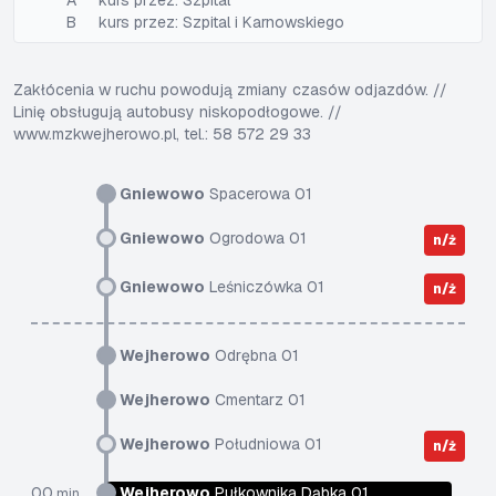
A
kurs przez: Szpital
B
kurs przez: Szpital i Karnowskiego
Zakłócenia w ruchu powodują zmiany czasów odjazdów. //
Linię obsługują autobusy niskopodłogowe. //
www.mzkwejherowo.pl, tel.: 58 572 29 33
Gniewowo
Spacerowa 01
Gniewowo
Ogrodowa 01
n/ż
Gniewowo
Leśniczówka 01
n/ż
Wejherowo
Odrębna 01
Wejherowo
Cmentarz 01
Wejherowo
Południowa 01
n/ż
00
Wejherowo
Pułkownika Dąbka 01
min