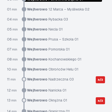
01
Wejherowo
12 Marca – Myśliwska 02
min
04
Wejherowo
Rybacka 03
min
05
Wejherowo
Necla 01
min
06
Wejherowo
Prusa – Szkoła 01
min
07
Wejherowo
Pomorska 01
min
08
Wejherowo
Kochanowskiego 01
min
10
Wejherowo
Obrońców Helu 01
min
11
Wejherowo
Nadrzeczna 03
min
n/ż
12
Wejherowo
Nanicka 01
min
13
Wejherowo
Okrężna 01
min
n/ż
14
Wejherowo
Graniczna 01
min