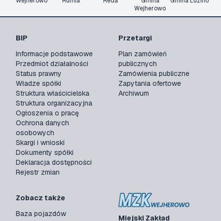
Wejherowo
Rumia
Reda
Gmina
Gmina Luzino
Wejherowo
BIP
Przetargi
Informacje podstawowe
Plan zamówień
Przedmiot działalności
publicznych
Status prawny
Zamówienia publiczne
Władze spółki
Zapytania ofertowe
Struktura właścicielska
Archiwum
Struktura organizacyjna
Ogłoszenia o pracę
Ochrona danych
osobowych
Skargi i wnioski
Dokumenty spółki
Deklaracja dostępności
Rejestr zmian
Zobacz także
Baza pojazdów
Miejski Zakład