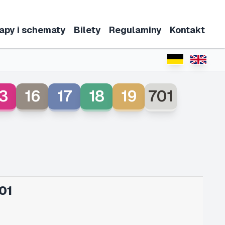
apy i schematy
Bilety
Regulaminy
Kontakt
3
16
17
18
19
701
01