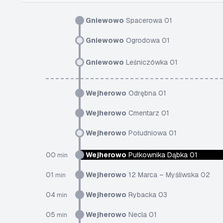
Gniewowo
Spacerowa 01
Gniewowo
Ogrodowa 01
Gniewowo
Leśniczówka 01
Wejherowo
Odrębna 01
Wejherowo
Cmentarz 01
Wejherowo
Południowa 01
00
Wejherowo
Pułkownika Dąbka 01
min
01
Wejherowo
12 Marca – Myśliwska 02
min
04
Wejherowo
Rybacka 03
min
05
Wejherowo
Necla 01
min