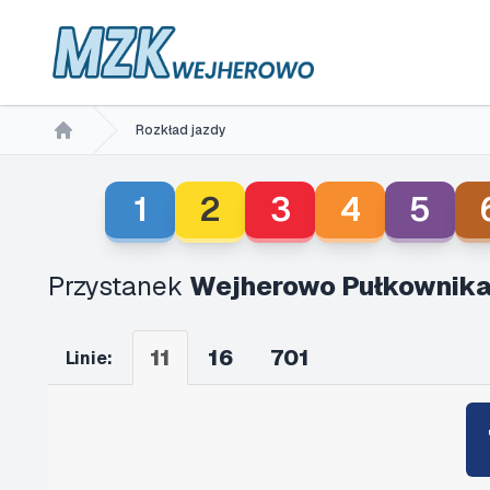
Rozkład jazdy
Home
1
2
3
4
5
Przystanek
Wejherowo Pułkownika
11
16
701
Linie: