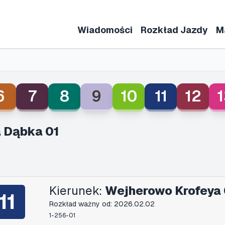
Wiadomości
Rozkład Jazdy
M
6
7
8
9
10
11
12
1
 Dąbka 01
Kierunek:
Wejherowo Krofeya 
11
Rozkład ważny od: 2026.02.02
1-256-01