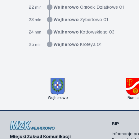
22
Wejherowo
Ogródki Działkowe 01
min
23
Wejherowo
Zybertowo 01
min
24
Wejherowo
Kotłowskiego 03
min
25
Wejherowo
Krofeya 01
min
Wejherowo
Rumia
BIP
Informacje 
Miejski Zakład Komunikacji