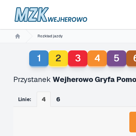
Rozkład jazdy
Home
1
2
3
4
5
Przystanek
Wejherowo Gryfa Pomo
4
6
Linie: