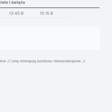
iele i święta
13:45 B
15:15 B
w. // Linię obsługują autobusy niskopodłogowe. //