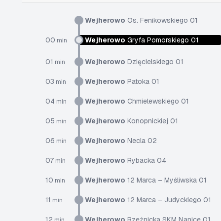
Wejherowo
Os. Fenikowskiego 01
00
Wejherowo
Gryfa Pomorskiego 01
min
01
Wejherowo
Dzięcielskiego 01
min
03
Wejherowo
Patoka 01
min
04
Wejherowo
Chmielewskiego 01
min
05
Wejherowo
Konopnickiej 01
min
06
Wejherowo
Necla 02
min
07
Wejherowo
Rybacka 04
min
10
Wejherowo
12 Marca – Myśliwska 01
min
11
Wejherowo
12 Marca – Judyckiego 01
min
12
Wejherowo
Rzeźnicka SKM Nanice 01
min