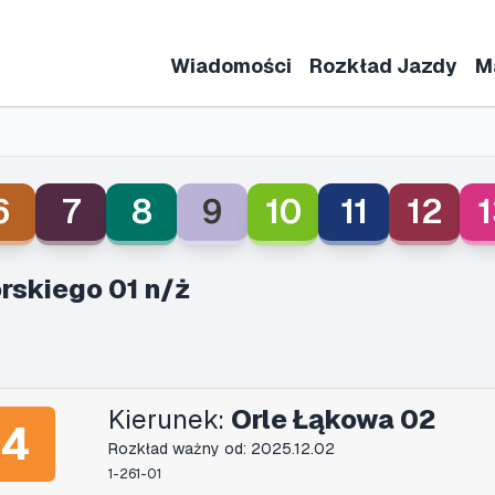
Wiadomości
Rozkład Jazdy
M
6
7
8
9
10
11
12
1
rskiego 01 n/ż
Kierunek:
Orle Łąkowa 02
4
Rozkład ważny od: 2025.12.02
1-261-01