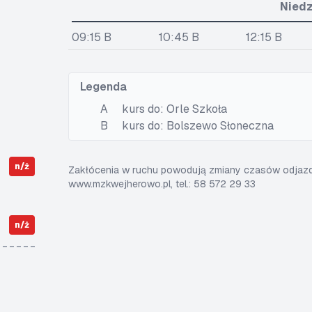
Niedz
09:15 B
10:45 B
12:15 B
Legenda
A
kurs do: Orle Szkoła
B
kurs do: Bolszewo Słoneczna
n/ż
Zakłócenia w ruchu powodują zmiany czasów odjazdó
www.mzkwejherowo.pl, tel.: 58 572 29 33
n/ż