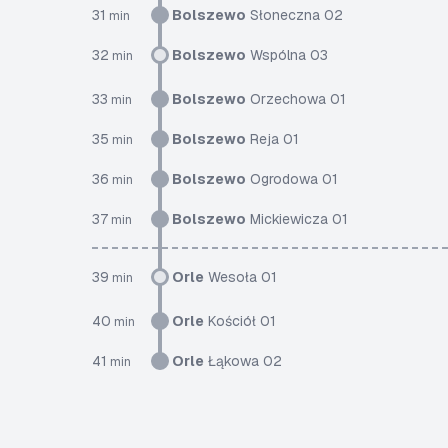
31
Bolszewo
Słoneczna 02
min
32
Bolszewo
Wspólna 03
min
33
Bolszewo
Orzechowa 01
min
35
Bolszewo
Reja 01
min
36
Bolszewo
Ogrodowa 01
min
37
Bolszewo
Mickiewicza 01
min
39
Orle
Wesoła 01
min
40
Orle
Kościół 01
min
41
Orle
Łąkowa 02
min