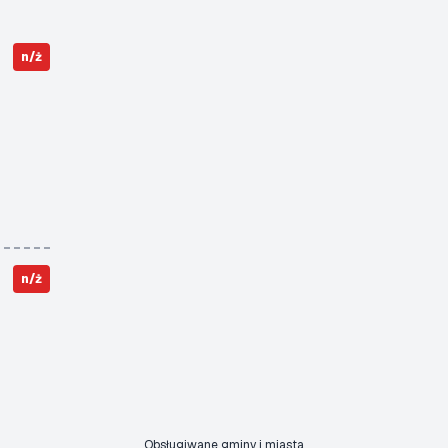
n/ż
n/ż
Obsługiwane gminy i miasta