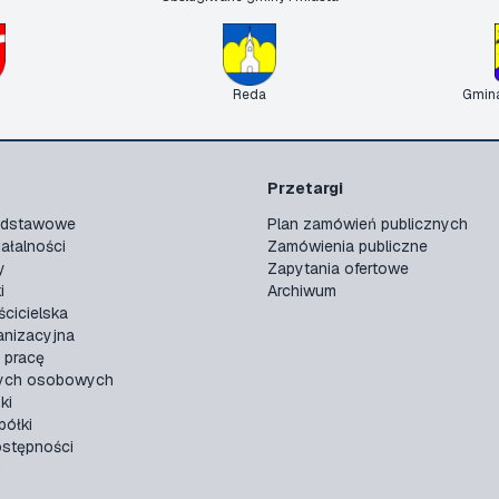
Reda
Gmin
Przetargi
podstawowe
Plan zamówień publicznych
ałalności
Zamówienia publiczne
y
Zapytania ofertowe
i
Archiwum
ścicielska
anizacyjna
 pracę
ych osobowych
ki
ółki
ostępności
n