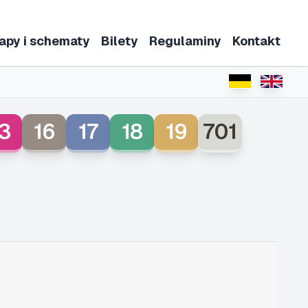
apy i schematy
Bilety
Regulaminy
Kontakt
3
16
17
18
19
701