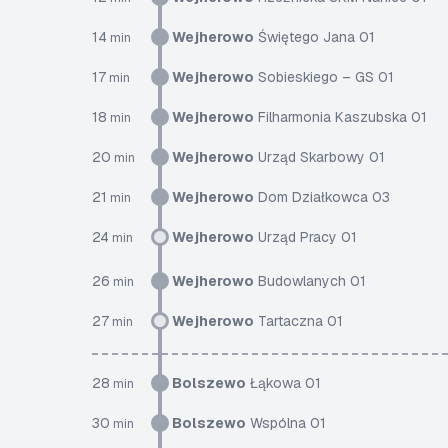
14
Wejherowo
Świętego Jana 01
min
17
Wejherowo
Sobieskiego – GS 01
min
18
Wejherowo
Filharmonia Kaszubska 01
min
20
Wejherowo
Urząd Skarbowy 01
min
21
Wejherowo
Dom Działkowca 03
min
24
Wejherowo
Urząd Pracy 01
min
26
Wejherowo
Budowlanych 01
min
27
Wejherowo
Tartaczna 01
min
28
Bolszewo
Łąkowa 01
min
30
Bolszewo
Wspólna 01
min