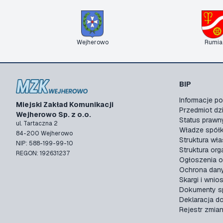
Wejherowo
Rumia
BIP
Informacje 
Miejski Zakład Komunikacji
Przedmiot dzi
Wejherowo Sp. z o.o.
Status prawn
ul. Tartaczna 2
Władze spółk
84-200 Wejherowo
Struktura wła
NIP: 588-199-99-10
Struktura org
REGON: 192631237
Ogłoszenia o
Ochrona dan
Skargi i wnios
Dokumenty sp
Deklaracja d
Rejestr zmia