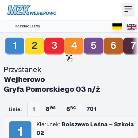
Rozkład jazdy
1
2
3
4
5
6
7
Przystanek
Wejherowo
Gryfa Pomorskiego 03 n/ż
1
8
WS
8
RC
701
Linie:
Kierunek:
Bolszewo Leśna – Szkoła
1
02