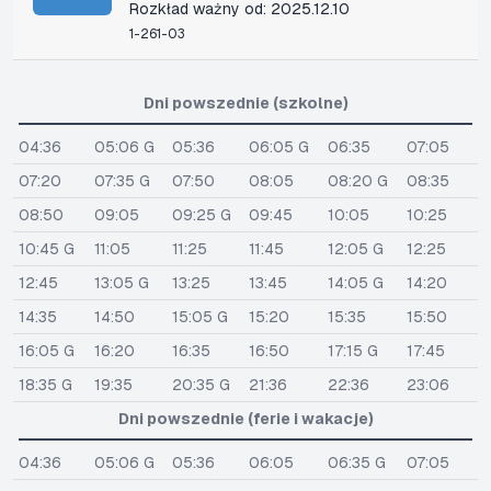
Rozkład ważny od: 2025.12.10
1-261-03
Dni powszednie (szkolne)
04:36
05:06 G
05:36
06:05 G
06:35
07:05
07:20
07:35 G
07:50
08:05
08:20 G
08:35
08:50
09:05
09:25 G
09:45
10:05
10:25
10:45 G
11:05
11:25
11:45
12:05 G
12:25
12:45
13:05 G
13:25
13:45
14:05 G
14:20
14:35
14:50
15:05 G
15:20
15:35
15:50
16:05 G
16:20
16:35
16:50
17:15 G
17:45
18:35 G
19:35
20:35 G
21:36
22:36
23:06
Dni powszednie (ferie i wakacje)
04:36
05:06 G
05:36
06:05
06:35 G
07:05