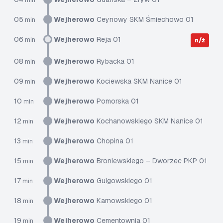
min
05
Wejherowo
Ceynowy SKM Śmiechowo 01
min
06
Wejherowo
Reja 01
min
n/ż
08
Wejherowo
Rybacka 01
min
09
Wejherowo
Kociewska SKM Nanice 01
min
10
Wejherowo
Pomorska 01
min
12
Wejherowo
Kochanowskiego SKM Nanice 01
min
13
Wejherowo
Chopina 01
min
15
Wejherowo
Broniewskiego – Dworzec PKP 01
min
17
Wejherowo
Gulgowskiego 01
min
18
Wejherowo
Karnowskiego 01
min
19
Wejherowo
Cementownia 01
min