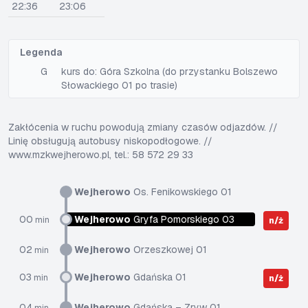
22:36
23:06
Legenda
G
kurs do: Góra Szkolna (do przystanku Bolszewo
Słowackiego 01 po trasie)
Zakłócenia w ruchu powodują zmiany czasów odjazdów. //
Linię obsługują autobusy niskopodłogowe. //
www.mzkwejherowo.pl, tel.: 58 572 29 33
Wejherowo
Os. Fenikowskiego 01
00
Wejherowo
Gryfa Pomorskiego 03
min
n/ż
02
Wejherowo
Orzeszkowej 01
min
03
Wejherowo
Gdańska 01
min
n/ż
04
Wejherowo
Gdańska – Zryw 01