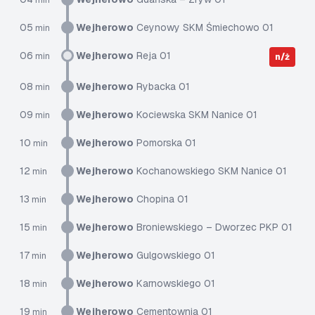
min
05
Wejherowo
Ceynowy SKM Śmiechowo 01
min
06
Wejherowo
Reja 01
min
n/ż
08
Wejherowo
Rybacka 01
min
09
Wejherowo
Kociewska SKM Nanice 01
min
10
Wejherowo
Pomorska 01
min
12
Wejherowo
Kochanowskiego SKM Nanice 01
min
13
Wejherowo
Chopina 01
min
15
Wejherowo
Broniewskiego – Dworzec PKP 01
min
17
Wejherowo
Gulgowskiego 01
min
18
Wejherowo
Karnowskiego 01
min
19
Wejherowo
Cementownia 01
min