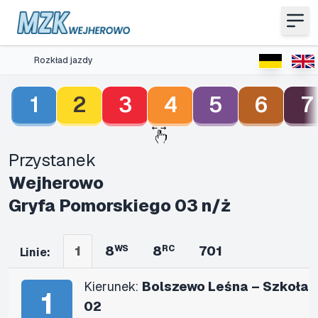
Rozkład jazdy
1
2
3
4
5
6
7
Przystanek
Wejherowo
Gryfa Pomorskiego 03 n/ż
1
8
WS
8
RC
701
Linie:
Kierunek:
Bolszewo Leśna – Szkoła
1
02