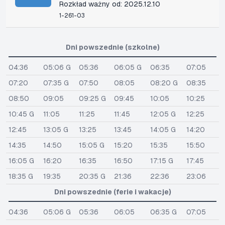
Rozkład ważny od: 2025.12.10
1-261-03
Dni powszednie (szkolne)
04:36
05:06 G
05:36
06:05 G
06:35
07:05
07:20
07:35 G
07:50
08:05
08:20 G
08:35
08:50
09:05
09:25 G
09:45
10:05
10:25
10:45 G
11:05
11:25
11:45
12:05 G
12:25
12:45
13:05 G
13:25
13:45
14:05 G
14:20
14:35
14:50
15:05 G
15:20
15:35
15:50
16:05 G
16:20
16:35
16:50
17:15 G
17:45
18:35 G
19:35
20:35 G
21:36
22:36
23:06
Dni powszednie (ferie i wakacje)
04:36
05:06 G
05:36
06:05
06:35 G
07:05