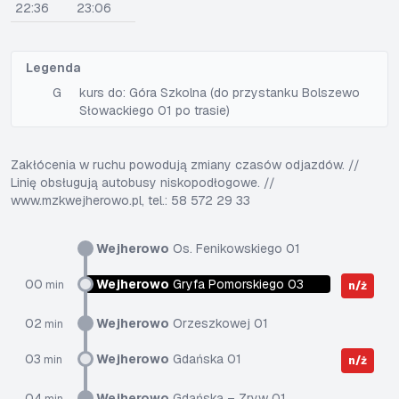
22:36
23:06
Legenda
G
kurs do: Góra Szkolna (do przystanku Bolszewo
Słowackiego 01 po trasie)
Zakłócenia w ruchu powodują zmiany czasów odjazdów. //
Linię obsługują autobusy niskopodłogowe. //
www.mzkwejherowo.pl, tel.: 58 572 29 33
Wejherowo
Os. Fenikowskiego 01
00
Wejherowo
Gryfa Pomorskiego 03
min
n/ż
02
Wejherowo
Orzeszkowej 01
min
03
Wejherowo
Gdańska 01
min
n/ż
04
Wejherowo
Gdańska – Zryw 01