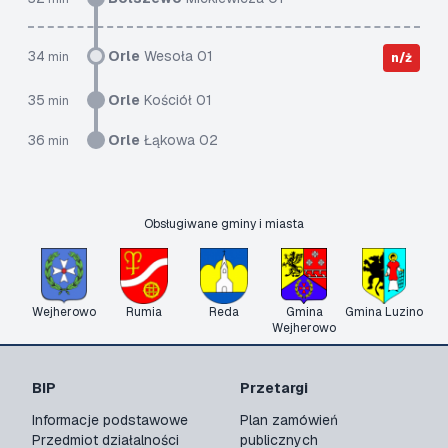
34
Orle
Wesoła 01
min
n/ż
35
Orle
Kościół 01
min
36
Orle
Łąkowa 02
min
Obsługiwane gminy i miasta
Wejherowo
Rumia
Reda
Gmina
Gmina Luzino
Wejherowo
BIP
Przetargi
Informacje podstawowe
Plan zamówień
Przedmiot działalności
publicznych