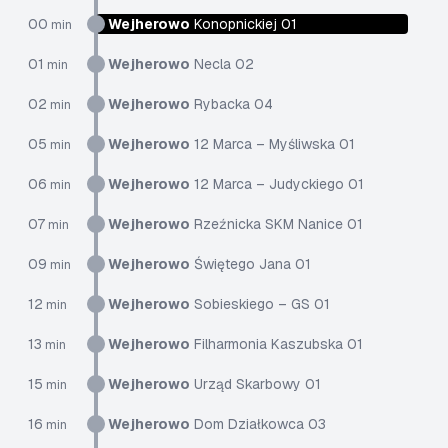
00
Wejherowo
Konopnickiej 01
min
01
Wejherowo
Necla 02
min
02
Wejherowo
Rybacka 04
min
05
Wejherowo
12 Marca – Myśliwska 01
min
06
Wejherowo
12 Marca – Judyckiego 01
min
07
Wejherowo
Rzeźnicka SKM Nanice 01
min
09
Wejherowo
Świętego Jana 01
min
12
Wejherowo
Sobieskiego – GS 01
min
13
Wejherowo
Filharmonia Kaszubska 01
min
15
Wejherowo
Urząd Skarbowy 01
min
16
Wejherowo
Dom Działkowca 03
min