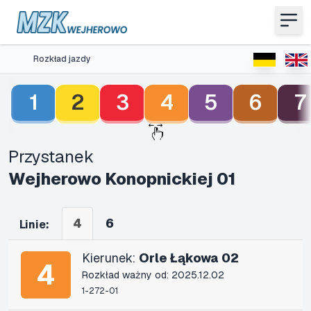
Rozkład jazdy
1
2
3
4
5
6
7
Przystanek
Wejherowo Konopnickiej 01
4
6
Linie:
Kierunek:
Orle Łąkowa 02
4
Rozkład ważny od: 2025.12.02
1-272-01