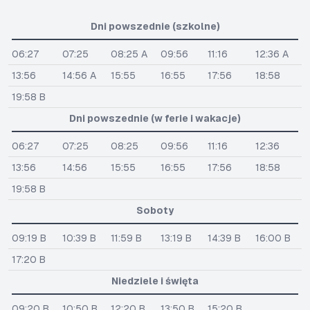
Dni powszednie (szkolne)
06:27
07:25
08:25 A
09:56
11:16
12:36 A
13:56
14:56 A
15:55
16:55
17:56
18:58
19:58 B
Dni powszednie (w ferie i wakacje)
06:27
07:25
08:25
09:56
11:16
12:36
13:56
14:56
15:55
16:55
17:56
18:58
19:58 B
Soboty
09:19 B
10:39 B
11:59 B
13:19 B
14:39 B
16:00 B
17:20 B
Niedziele i święta
09:20 B
10:50 B
12:20 B
13:50 B
15:20 B