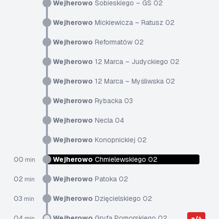
Wejherowo
Sobieskiego – GS 02
Wejherowo
Mickiewicza – Ratusz 02
Wejherowo
Reformatów 02
Wejherowo
12 Marca – Judyckiego 02
Wejherowo
12 Marca – Myśliwska 02
Wejherowo
Rybacka 03
Wejherowo
Necla 04
Wejherowo
Konopnickiej 02
00
Wejherowo
Chmielewskiego 02
min
02
Wejherowo
Patoka 02
min
03
Wejherowo
Dzięcielskiego 02
min
04
Wejherowo
Gryfa Pomorskiego 02
min