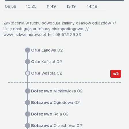
08:59
10:25
11:49
13:19
14:49
Zakłócenia w ruchu powodują zmiany czasów odjazdów. //
Linię obsługują autobusy niskopodłogowe. //
www.mzkwejherowo.pl, tel.: 58 572 29 33
Orle
Łąkowa 02
Orle
Kościół 02
Orle
Wesoła 02
n/ż
Bolszewo
Mickiewicza 02
Bolszewo
Ogrodowa 02
Bolszewo
Reja 02
Bolszewo
Orzechowa 02