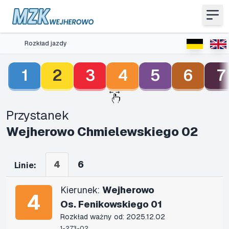
Rozkład jazdy
1
2
3
4
5
6
7
Przystanek
Wejherowo Chmielewskiego 02
4
6
Linie:
Kierunek:
Wejherowo
4
Os. Fenikowskiego 01
Rozkład ważny od: 2025.12.02
1-273-02