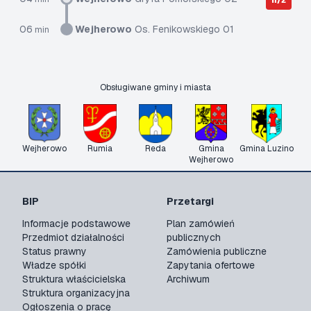
n/ż
06
Wejherowo
Os. Fenikowskiego 01
min
Obsługiwane gminy i miasta
Wejherowo
Rumia
Reda
Gmina
Gmina Luzino
Wejherowo
BIP
Przetargi
Informacje podstawowe
Plan zamówień
Przedmiot działalności
publicznych
Status prawny
Zamówienia publiczne
Władze spółki
Zapytania ofertowe
Struktura właścicielska
Archiwum
Struktura organizacyjna
Ogłoszenia o pracę