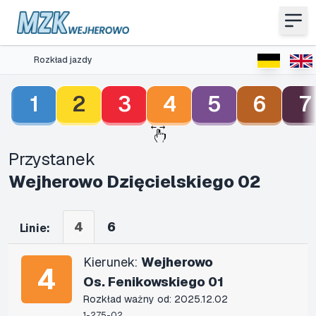
Rozkład jazdy
1
2
3
4
5
6
7
Przystanek
Wejherowo Dzięcielskiego 02
4
6
Linie:
Kierunek:
Wejherowo
4
Os. Fenikowskiego 01
Rozkład ważny od: 2025.12.02
1-275-02