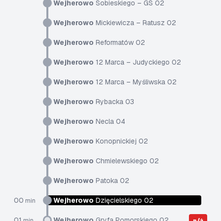
Wejherowo
Sobieskiego – GS 02
Wejherowo
Mickiewicza – Ratusz 02
Wejherowo
Reformatów 02
Wejherowo
12 Marca – Judyckiego 02
Wejherowo
12 Marca – Myśliwska 02
Wejherowo
Rybacka 03
Wejherowo
Necla 04
Wejherowo
Konopnickiej 02
Wejherowo
Chmielewskiego 02
Wejherowo
Patoka 02
00
Wejherowo
Dzięcielskiego 02
min
01
Wejherowo
Gryfa Pomorskiego 02
min