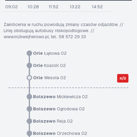
09:02
10:28
11:52
13:22
14:52
Zakłócenia w ruchu powodują zmiany czasów odjazdów. //
Linię obsługują autobusy niskopodłogowe. //
www.mzkwejherowo.pl, tel.: 58 572 29 33
Orle
Łąkowa 02
Orle
Kościół 02
Orle
Wesoła 02
n/ż
Bolszewo
Mickiewicza 02
Bolszewo
Ogrodowa 02
Bolszewo
Reja 02
Bolszewo
Orzechowa 02