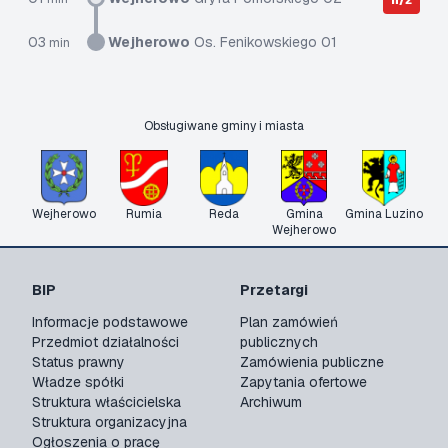
n/ż
03
Wejherowo
Os. Fenikowskiego 01
min
Obsługiwane gminy i miasta
Wejherowo
Rumia
Reda
Gmina
Gmina Luzino
Wejherowo
BIP
Przetargi
Informacje podstawowe
Plan zamówień
Przedmiot działalności
publicznych
Status prawny
Zamówienia publiczne
Władze spółki
Zapytania ofertowe
Struktura właścicielska
Archiwum
Struktura organizacyjna
Ogłoszenia o pracę