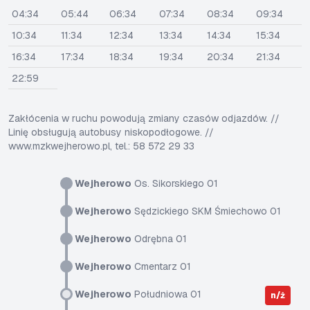
04:34
05:44
06:34
07:34
08:34
09:34
10:34
11:34
12:34
13:34
14:34
15:34
16:34
17:34
18:34
19:34
20:34
21:34
22:59
Zakłócenia w ruchu powodują zmiany czasów odjazdów. //
Linię obsługują autobusy niskopodłogowe. //
www.mzkwejherowo.pl, tel.: 58 572 29 33
Wejherowo
Os. Sikorskiego 01
Wejherowo
Sędzickiego SKM Śmiechowo 01
Wejherowo
Odrębna 01
Wejherowo
Cmentarz 01
Wejherowo
Południowa 01
n/ż