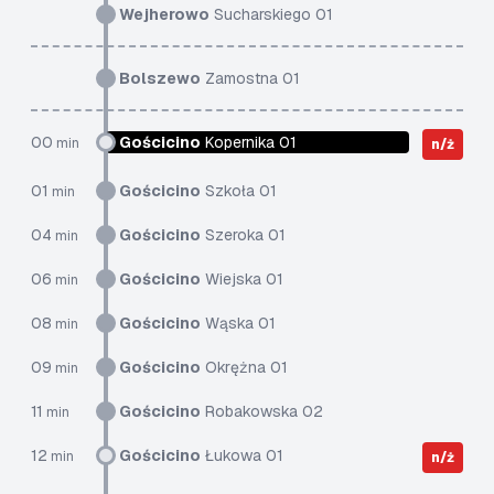
Wejherowo
Sucharskiego 01
Bolszewo
Zamostna 01
00
Gościcino
Kopernika 01
min
n/ż
01
Gościcino
Szkoła 01
min
04
Gościcino
Szeroka 01
min
06
Gościcino
Wiejska 01
min
08
Gościcino
Wąska 01
min
09
Gościcino
Okrężna 01
min
11
Gościcino
Robakowska 02
min
12
Gościcino
Łukowa 01
min
n/ż