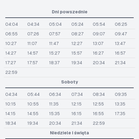
Dni powszednie
04:04
04:34
05:04
05:24
05:54
06:25
06:55
07:26
07:57
08:27
09:07
09:47
10:27
11:07
11:47
12:27
13:07
13:47
14:27
14:57
15:27
15:57
16:27
16:57
17:27
17:57
18:37
19:34
20:34
21:34
22:59
Soboty
04:34
05:44
06:34
07:34
08:34
09:35
10:15
10:55
11:35
12:15
12:55
13:35
14:15
14:55
15:35
16:15
16:55
17:35
18:34
19:34
20:34
21:34
22:59
Niedziele i święta