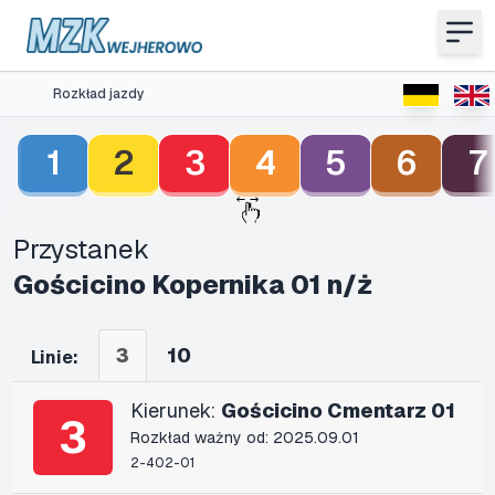
Rozkład jazdy
1
2
3
4
5
6
7
Przystanek
Gościcino Kopernika 01 n/ż
3
10
Linie:
Kierunek:
Gościcino Cmentarz 01
3
Rozkład ważny od: 2025.09.01
2-402-01