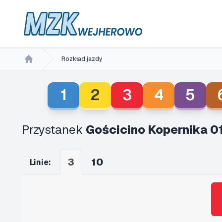
Rozkład jazdy
Home
1
2
3
4
5
Przystanek
Gościcino Kopernika 01
3
10
Linie: