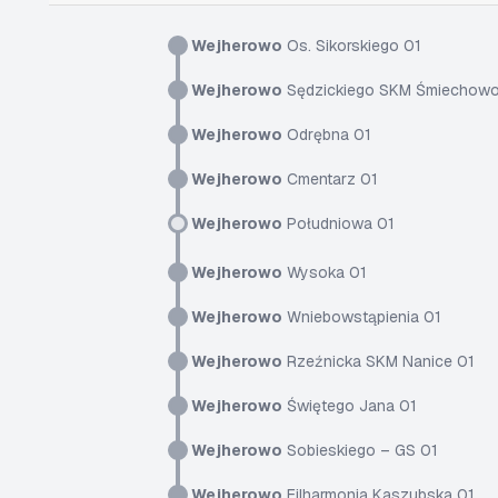
Wejherowo
Os. Sikorskiego 01
Wejherowo
Sędzickiego SKM Śmiechowo
Wejherowo
Odrębna 01
Wejherowo
Cmentarz 01
Wejherowo
Południowa 01
Wejherowo
Wysoka 01
Wejherowo
Wniebowstąpienia 01
Wejherowo
Rzeźnicka SKM Nanice 01
Wejherowo
Świętego Jana 01
Wejherowo
Sobieskiego – GS 01
Wejherowo
Filharmonia Kaszubska 01