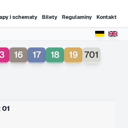
apy i schematy
Bilety
Regulaminy
Kontakt
3
16
17
18
19
701
 01