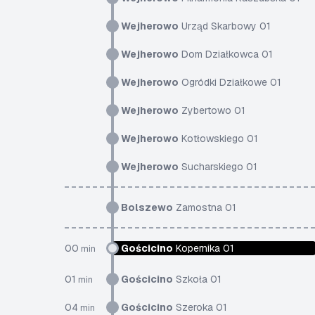
Wejherowo
Urząd Skarbowy 01
Wejherowo
Dom Działkowca 01
Wejherowo
Ogródki Działkowe 01
Wejherowo
Zybertowo 01
Wejherowo
Kotłowskiego 01
Wejherowo
Sucharskiego 01
Bolszewo
Zamostna 01
00
Gościcino
Kopernika 01
min
01
Gościcino
Szkoła 01
min
04
Gościcino
Szeroka 01
min