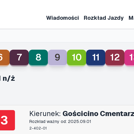
Wiadomości
Rozkład Jazdy
M
6
7
8
9
10
11
12
1
 n/ż
Kierunek:
Gościcino Cmentarz
3
Rozkład ważny od: 2025.09.01
2-402-01