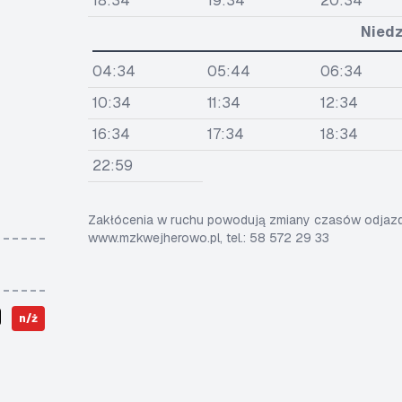
18:34
19:34
20:34
Niedz
04:34
05:44
06:34
10:34
11:34
12:34
16:34
17:34
18:34
22:59
Zakłócenia w ruchu powodują zmiany czasów odjazdó
www.mzkwejherowo.pl, tel.: 58 572 29 33
n/ż