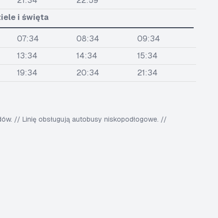
21:34
22:59
iele i święta
07:34
08:34
09:34
13:34
14:34
15:34
19:34
20:34
21:34
w. // Linię obsługują autobusy niskopodłogowe. //