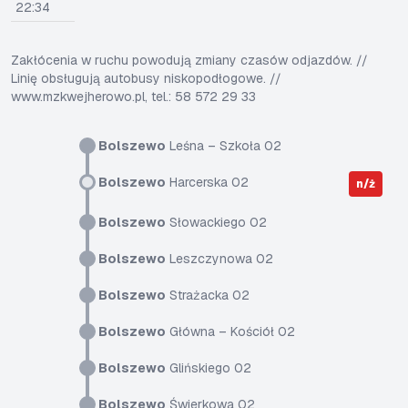
22:34
Zakłócenia w ruchu powodują zmiany czasów odjazdów. //
Linię obsługują autobusy niskopodłogowe. //
www.mzkwejherowo.pl, tel.: 58 572 29 33
Bolszewo
Leśna – Szkoła 02
Bolszewo
Harcerska 02
n/ż
Bolszewo
Słowackiego 02
Bolszewo
Leszczynowa 02
Bolszewo
Strażacka 02
Bolszewo
Główna – Kościół 02
Bolszewo
Glińskiego 02
Bolszewo
Świerkowa 02