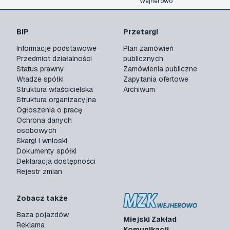
Wejherowo
BIP
Przetargi
Informacje podstawowe
Plan zamówień
Przedmiot działalności
publicznych
Status prawny
Zamówienia publiczne
Władze spółki
Zapytania ofertowe
Struktura właścicielska
Archiwum
Struktura organizacyjna
Ogłoszenia o pracę
Ochrona danych
osobowych
Skargi i wnioski
Dokumenty spółki
Deklaracja dostępności
Rejestr zmian
Zobacz także
Baza pojazdów
Miejski Zakład
Reklama
Komunikacji