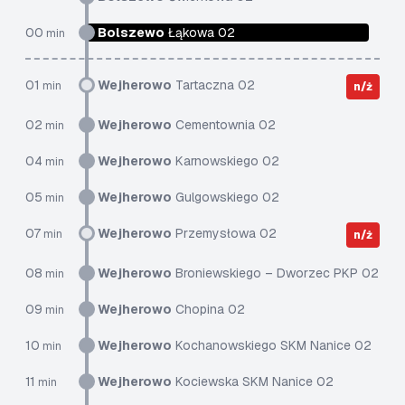
00
Bolszewo
Łąkowa 02
min
01
Wejherowo
Tartaczna 02
min
n/ż
02
Wejherowo
Cementownia 02
min
04
Wejherowo
Karnowskiego 02
min
05
Wejherowo
Gulgowskiego 02
min
07
Wejherowo
Przemysłowa 02
min
n/ż
08
Wejherowo
Broniewskiego – Dworzec PKP 02
min
09
Wejherowo
Chopina 02
min
10
Wejherowo
Kochanowskiego SKM Nanice 02
min
11
Wejherowo
Kociewska SKM Nanice 02
min