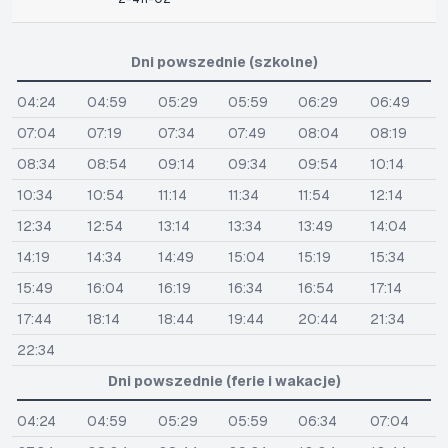
Dni powszednie (szkolne)
04:24
04:59
05:29
05:59
06:29
06:49
07:04
07:19
07:34
07:49
08:04
08:19
08:34
08:54
09:14
09:34
09:54
10:14
10:34
10:54
11:14
11:34
11:54
12:14
12:34
12:54
13:14
13:34
13:49
14:04
14:19
14:34
14:49
15:04
15:19
15:34
15:49
16:04
16:19
16:34
16:54
17:14
17:44
18:14
18:44
19:44
20:44
21:34
22:34
Dni powszednie (ferie i wakacje)
04:24
04:59
05:29
05:59
06:34
07:04