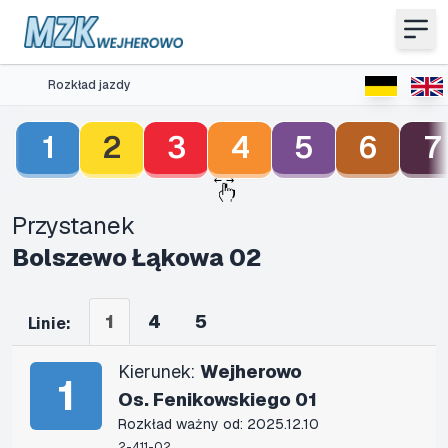
Rozkład jazdy
1
2
3
4
5
6
7
Przystanek
Bolszewo Łąkowa 02
1
4
5
Linie:
Kierunek:
Wejherowo
1
Os. Fenikowskiego 01
Rozkład ważny od: 2025.12.10
2-411-02