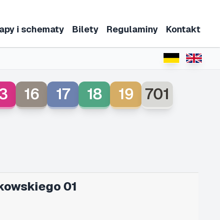
apy i schematy
Bilety
Regulaminy
Kontakt
3
16
17
18
19
701
kowskiego 01