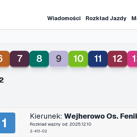
Wiadomości
Rozkład Jazdy
M
6
7
8
9
10
11
12
1
2
Kierunek:
Wejherowo Os. Feni
1
Rozkład ważny od: 2025.12.10
2-413-02