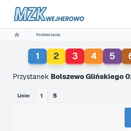
Rozkład jazdy
Home
1
2
3
4
5
Przystanek
Bolszewo Glińskiego 0
1
5
Linie: