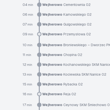
04
Wejherowo
Cementownia 02
min
06
Wejherowo
Karnowskiego 02
min
07
Wejherowo
Gulgowskiego 02
min
09
Wejherowo
Przemysłowa 02
min
10
Wejherowo
Broniewskiego – Dworzec P
min
11
Wejherowo
Chopina 02
min
12
Wejherowo
Kochanowskiego SKM Nanic
min
13
Wejherowo
Kociewska SKM Nanice 02
min
15
Wejherowo
Rybacka 02
min
16
Wejherowo
Reja 02
min
17
Wejherowo
Ceynowy SKM Śmiechowo 0
min