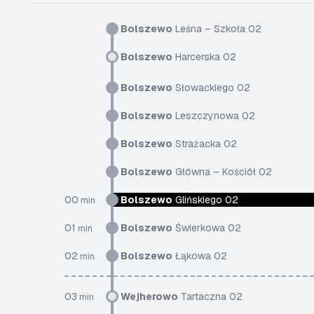
Bolszewo
Leśna – Szkoła 02
Bolszewo
Harcerska 02
Bolszewo
Słowackiego 02
Bolszewo
Leszczynowa 02
Bolszewo
Strażacka 02
Bolszewo
Główna – Kościół 02
00
Bolszewo
Glińskiego 02
min
01
Bolszewo
Świerkowa 02
min
02
Bolszewo
Łąkowa 02
min
03
Wejherowo
Tartaczna 02
min