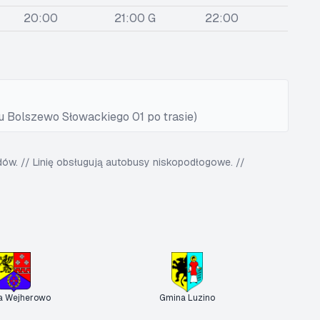
20:00
21:00 G
22:00
u Bolszewo Słowackiego 01 po trasie)
w. // Linię obsługują autobusy niskopodłogowe. //
a Wejherowo
Gmina Luzino