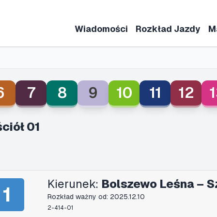
Wiadomości
Rozkład Jazdy
M
6
7
8
9
10
11
12
1
ciół 01
Kierunek:
Bolszewo Leśna – S
1
Rozkład ważny od: 2025.12.10
2-414-01