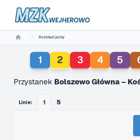
Rozkład jazdy
Home
1
2
3
4
5
Przystanek
Bolszewo Główna – Koś
1
5
Linie: