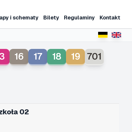
apy i schematy
Bilety
Regulaminy
Kontakt
3
16
17
18
19
701
zkoła 02