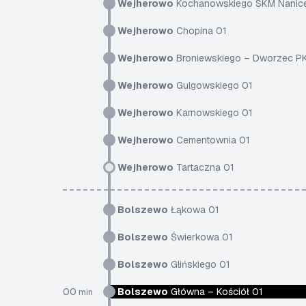
Wejherowo
Kochanowskiego SKM Nanic
Wejherowo
Chopina 01
Wejherowo
Broniewskiego – Dworzec P
Wejherowo
Gulgowskiego 01
Wejherowo
Karnowskiego 01
Wejherowo
Cementownia 01
Wejherowo
Tartaczna 01
Bolszewo
Łąkowa 01
Bolszewo
Świerkowa 01
Bolszewo
Glińskiego 01
00
Bolszewo
Główna – Kościół 01
min