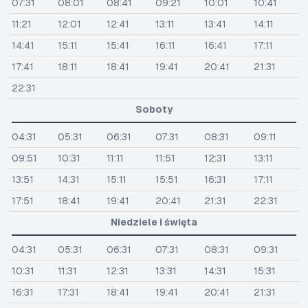
07:31
08:01
08:41
09:21
10:01
10:41
11:21
12:01
12:41
13:11
13:41
14:11
14:41
15:11
15:41
16:11
16:41
17:11
17:41
18:11
18:41
19:41
20:41
21:31
22:31
Soboty
04:31
05:31
06:31
07:31
08:31
09:11
09:51
10:31
11:11
11:51
12:31
13:11
13:51
14:31
15:11
15:51
16:31
17:11
17:51
18:41
19:41
20:41
21:31
22:31
Niedziele i święta
04:31
05:31
06:31
07:31
08:31
09:31
10:31
11:31
12:31
13:31
14:31
15:31
16:31
17:31
18:41
19:41
20:41
21:31