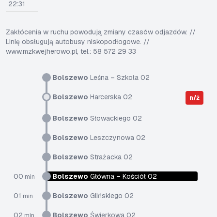
22:31
Zakłócenia w ruchu powodują zmiany czasów odjazdów. //
Linię obsługują autobusy niskopodłogowe. //
www.mzkwejherowo.pl, tel.: 58 572 29 33
Bolszewo
Leśna – Szkoła 02
Bolszewo
Harcerska 02
n/ż
Bolszewo
Słowackiego 02
Bolszewo
Leszczynowa 02
Bolszewo
Strażacka 02
00
Bolszewo
Główna – Kościół 02
min
01
Bolszewo
Glińskiego 02
min
02
Bolszewo
Świerkowa 02
min