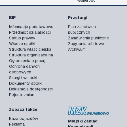
Wejherowo
BIP
Przetargi
Informacje podstawowe
Plan zamówień
Przedmiot działalności
publicznych
Status prawny
Zamówienia publiczne
Władze spółki
Zapytania ofertowe
Struktura właścicielska
Archiwum
Struktura organizacyjna
Ogłoszenia o pracę
Ochrona danych
osobowych
Skargi i wnioski
Dokumenty spółki
Deklaracja dostępności
Rejestr zmian
Zobacz także
Baza pojazdów
Miejski Zakład
Reklama
Komunikacji