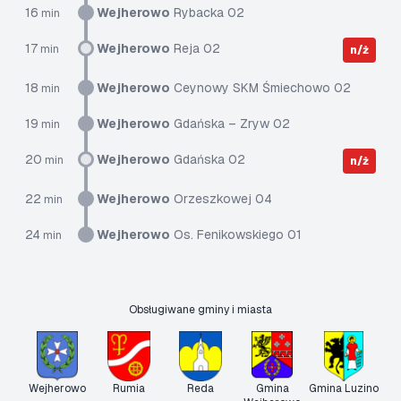
16
Wejherowo
Rybacka 02
min
17
Wejherowo
Reja 02
min
n/ż
18
Wejherowo
Ceynowy SKM Śmiechowo 02
min
19
Wejherowo
Gdańska – Zryw 02
min
20
Wejherowo
Gdańska 02
min
n/ż
22
Wejherowo
Orzeszkowej 04
min
24
Wejherowo
Os. Fenikowskiego 01
min
Obsługiwane gminy i miasta
Wejherowo
Rumia
Reda
Gmina
Gmina Luzino