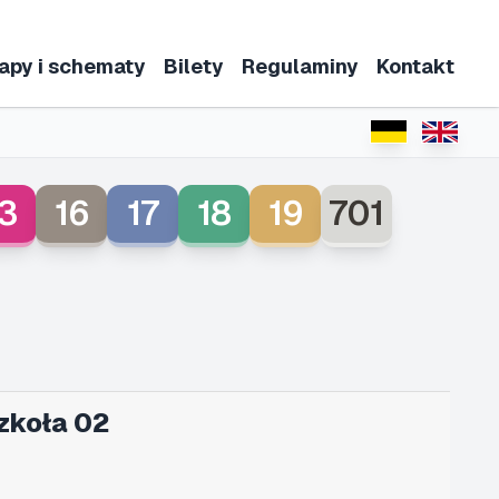
apy i schematy
Bilety
Regulaminy
Kontakt
3
16
17
18
19
701
zkoła 02