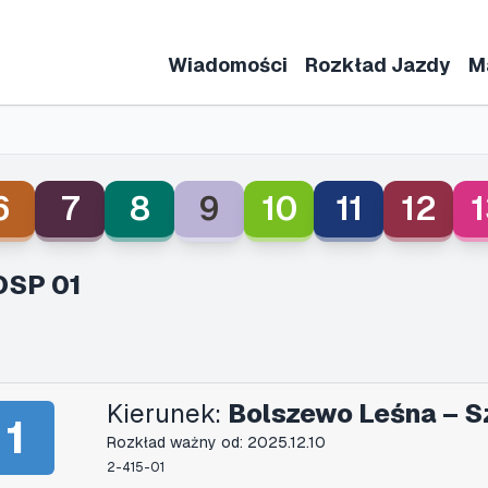
Wiadomości
Rozkład Jazdy
M
6
7
8
9
10
11
12
1
OSP 01
Kierunek:
Bolszewo Leśna – S
1
Rozkład ważny od: 2025.12.10
2-415-01