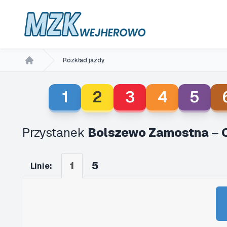
Rozkład jazdy
Home
1
2
3
4
5
Przystanek
Bolszewo Zamostna – 
1
5
Linie: