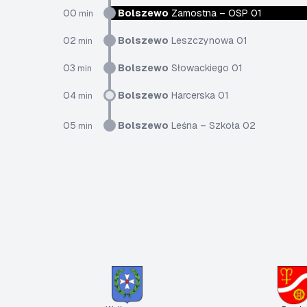
00
Bolszewo
Zamostna – OSP 01
min
02
Bolszewo
Leszczynowa 01
min
03
Bolszewo
Słowackiego 01
min
04
Bolszewo
Harcerska 01
min
05
Bolszewo
Leśna – Szkoła 02
min