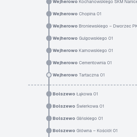
Wejherowo
Kochanowskiego SKM Nanic
Wejherowo
Chopina 01
Wejherowo
Broniewskiego – Dworzec P
Wejherowo
Gulgowskiego 01
Wejherowo
Karnowskiego 01
Wejherowo
Cementownia 01
Wejherowo
Tartaczna 01
Bolszewo
Łąkowa 01
Bolszewo
Świerkowa 01
Bolszewo
Glińskiego 01
Bolszewo
Główna – Kościół 01