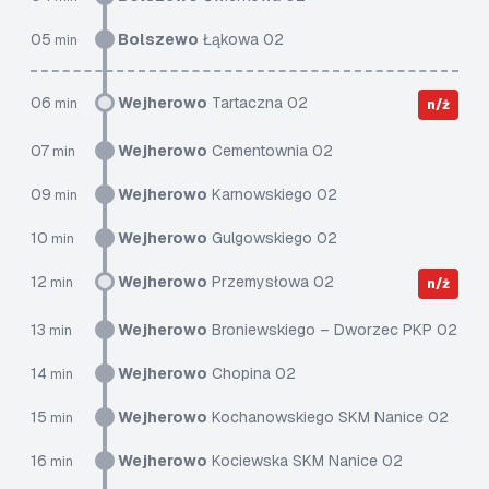
05
Bolszewo
Łąkowa 02
min
06
Wejherowo
Tartaczna 02
min
n/ż
07
Wejherowo
Cementownia 02
min
09
Wejherowo
Karnowskiego 02
min
10
Wejherowo
Gulgowskiego 02
min
12
Wejherowo
Przemysłowa 02
min
n/ż
13
Wejherowo
Broniewskiego – Dworzec PKP 02
min
14
Wejherowo
Chopina 02
min
15
Wejherowo
Kochanowskiego SKM Nanice 02
min
16
Wejherowo
Kociewska SKM Nanice 02
min