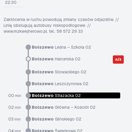
22:30
Zakłócenia w ruchu powodują zmiany czasów odjazdów. //
Linię obsługują autobusy niskopodłogowe. //
www.mzkwejherowo.pl, tel.: 58 572 29 33
Bolszewo
Leśna – Szkoła 02
Bolszewo
Harcerska 02
n/ż
Bolszewo
Słowackiego 02
Bolszewo
Leszczynowa 02
00
Bolszewo
Strażacka 02
min
02
Bolszewo
Główna – Kościół 02
min
03
Bolszewo
Glińskiego 02
min
04
Bolszewo
Świerkowa 02
min