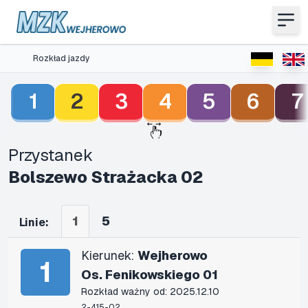
Rozkład jazdy
1
2
3
4
5
6
7
Przystanek
Bolszewo Strażacka 02
1
5
Linie:
Kierunek:
Wejherowo
1
Os. Fenikowskiego 01
Rozkład ważny od: 2025.12.10
2-415-02