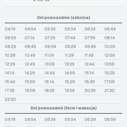
Dni powszednie (szkolne)
04:19
04:54
05:24
05:54
06:24
06:44
06:59
07:14
07:29
07:44
07:59
08:14
08:29
08:49
09:09
09:29
09:49
10:09
10:29
10:49
11:09
11:29
11:49
12:09
12:29
12:49
13:09
13:29
13:44
13:59
14:14
14:29
14:44
14:59
15:14
15:29
15:44
15:59
16:14
16:29
16:49
17:09
17:39
18:09
18:39
19:39
20:39
21:30
22:30
Dni powszednie (ferie i wakacje)
04:19
04:54
05:24
05:54
06:29
06:59