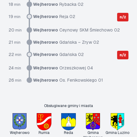
18
Wejherowo
Rybacka 02
min
19
Wejherowo
Reja 02
min
n/ż
20
Wejherowo
Ceynowy SKM Śmiechowo 02
min
21
Wejherowo
Gdańska – Zryw 02
min
22
Wejherowo
Gdańska 02
min
n/ż
24
Wejherowo
Orzeszkowej 04
min
26
Wejherowo
Os. Fenikowskiego 01
min
Obsługiwane gminy i miasta
Wejherowo
Rumia
Reda
Gmina
Gmina Luzino