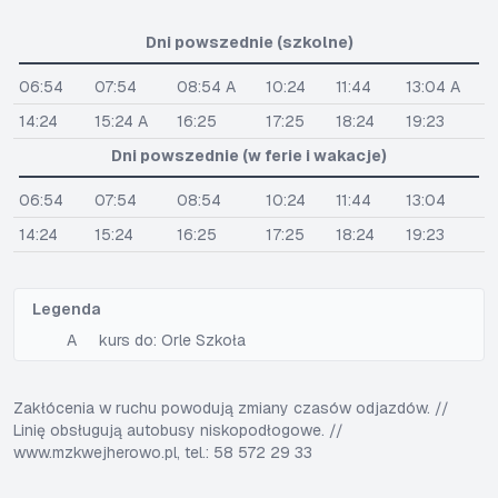
Dni powszednie (szkolne)
06:54
07:54
08:54 A
10:24
11:44
13:04 A
14:24
15:24 A
16:25
17:25
18:24
19:23
Dni powszednie (w ferie i wakacje)
06:54
07:54
08:54
10:24
11:44
13:04
14:24
15:24
16:25
17:25
18:24
19:23
Legenda
A
kurs do: Orle Szkoła
Zakłócenia w ruchu powodują zmiany czasów odjazdów. //
Linię obsługują autobusy niskopodłogowe. //
www.mzkwejherowo.pl, tel.: 58 572 29 33