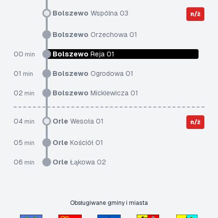
Bolszewo
Wspólna 03
n/ż
Bolszewo
Orzechowa 01
00
Bolszewo
Reja 01
min
01
Bolszewo
Ogrodowa 01
min
02
Bolszewo
Mickiewicza 01
min
04
Orle
Wesoła 01
min
n/ż
05
Orle
Kościół 01
min
06
Orle
Łąkowa 02
min
Obsługiwane gminy i miasta