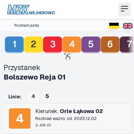
Rozkład jazdy
1
2
3
4
5
6
7
Przystanek
Bolszewo Reja 01
4
5
Linie:
Kierunek:
Orle Łąkowa 02
4
Rozkład ważny od: 2025.12.02
2-416-01