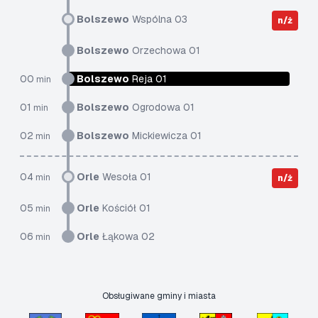
Bolszewo
Wspólna 03
n/ż
Bolszewo
Orzechowa 01
00
Bolszewo
Reja 01
min
01
Bolszewo
Ogrodowa 01
min
02
Bolszewo
Mickiewicza 01
min
04
Orle
Wesoła 01
min
n/ż
05
Orle
Kościół 01
min
06
Orle
Łąkowa 02
min
Obsługiwane gminy i miasta