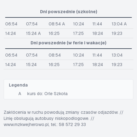
Dni powszednie (szkolne)
06:54
07:54
08:54 A
10:24
11:44
13:04 A
14:24
15:24 A
16:25
17:25
18:24
19:23
Dni powszednie (w ferie i wakacje)
06:54
07:54
08:54
10:24
11:44
13:04
14:24
15:24
16:25
17:25
18:24
19:23
Legenda
A
kurs do: Orle Szkoła
Zakłócenia w ruchu powodują zmiany czasów odjazdów. //
Linię obsługują autobusy niskopodłogowe. //
www.mzkwejherowo.pl, tel.: 58 572 29 33