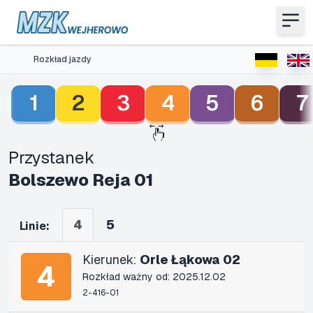
Rozkład jazdy
1
2
3
4
5
6
7
Przystanek
Bolszewo Reja 01
4
5
Linie:
Kierunek:
Orle Łąkowa 02
4
Rozkład ważny od: 2025.12.02
2-416-01