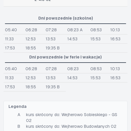
Dni powszednie (szkolne)
05:40
06:28
07:28
08:23 A
08:53
10:13
11:33
12:53
13:53
14:53
15:53
16:53
17:53
18:55
19:35 B
Dni powszednie (w ferie i wakacje)
05:40
06:28
07:28
08:23
08:53
10:13
11:33
12:53
13:53
14:53
15:53
16:53
17:53
18:55
19:35 B
Legenda
A
kurs skrócony do: Wejherowo Sobieskiego - GS
02
B
kurs skrócony do: Wejherowo Budowlanych 02