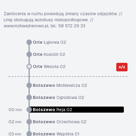
Zakłócenia w ruchu powodują zmiany czasów odjazdów. //
Linię obsługują autobusy niskopodłogowe. //
www.mzkwejherowo.pl, tel.: 58 572 29 33
Orle
Łąkowa 02
Orle
Kościół 02
Orle
Wesoła 02
n/ż
Bolszewo
Mickiewicza 02
Bolszewo
Ogrodowa 02
00
Bolszewo
Reja 02
min
02
Bolszewo
Orzechowa 02
min
03
Bolszewo
Wspólna 01
min