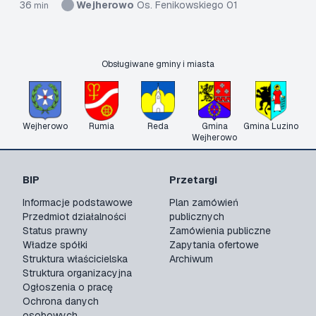
36
Wejherowo
Os. Fenikowskiego 01
min
Obsługiwane gminy i miasta
Wejherowo
Rumia
Reda
Gmina
Gmina Luzino
Wejherowo
BIP
Przetargi
Informacje podstawowe
Plan zamówień
Przedmiot działalności
publicznych
Status prawny
Zamówienia publiczne
Władze spółki
Zapytania ofertowe
Struktura właścicielska
Archiwum
Struktura organizacyjna
Ogłoszenia o pracę
Ochrona danych
osobowych