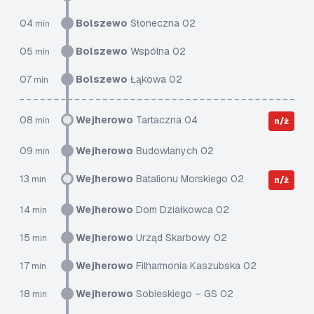
04
Bolszewo
Słoneczna 02
min
05
Bolszewo
Wspólna 02
min
07
Bolszewo
Łąkowa 02
min
08
Wejherowo
Tartaczna 04
min
n/ż
09
Wejherowo
Budowlanych 02
min
13
Wejherowo
Batalionu Morskiego 02
min
n/ż
14
Wejherowo
Dom Działkowca 02
min
15
Wejherowo
Urząd Skarbowy 02
min
17
Wejherowo
Filharmonia Kaszubska 02
min
18
Wejherowo
Sobieskiego – GS 02
min