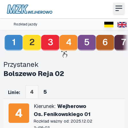
Rozkład jazdy
1
2
3
4
5
6
7
Przystanek
Bolszewo Reja 02
4
5
Linie:
Kierunek:
Wejherowo
4
Os. Fenikowskiego 01
Rozkład ważny od: 2025.12.02
2-416-02