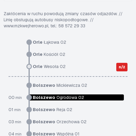
Zakłócenia w ruchu powodują zmiany czasów odjazdów. //
Linię obsługują autobusy niskopodłogowe. //
www.mzkwejherowo.pl, tel.: 58 572 29 33
Orle
Łąkowa 02
Orle
Kościół 02
Orle
Wesoła 02
n/ż
Bolszewo
Mickiewicza 02
00
Bolszewo
Ogrodowa 02
min
01
Bolszewo
Reja 02
min
03
Bolszewo
Orzechowa 02
min
04
Bolszewo
Wspólna 01
min