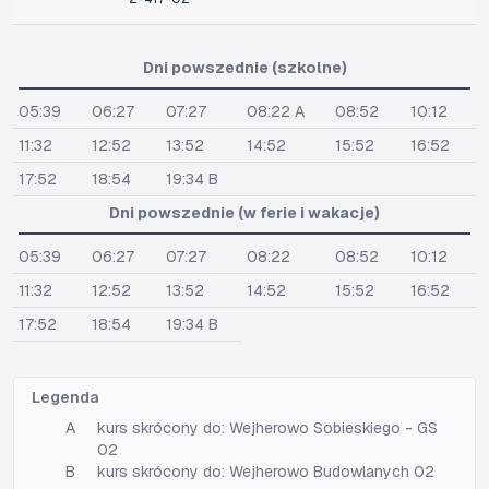
Dni powszednie (szkolne)
05:39
06:27
07:27
08:22 A
08:52
10:12
11:32
12:52
13:52
14:52
15:52
16:52
17:52
18:54
19:34 B
Dni powszednie (w ferie i wakacje)
05:39
06:27
07:27
08:22
08:52
10:12
11:32
12:52
13:52
14:52
15:52
16:52
17:52
18:54
19:34 B
Legenda
A
kurs skrócony do: Wejherowo Sobieskiego - GS
02
B
kurs skrócony do: Wejherowo Budowlanych 02