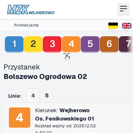
Rozkład jazdy
1
2
3
4
5
6
7
Przystanek
Bolszewo Ogrodowa 02
4
5
Linie:
Kierunek:
Wejherowo
4
Os. Fenikowskiego 01
Rozkład ważny od: 2025.12.02
2-417-02