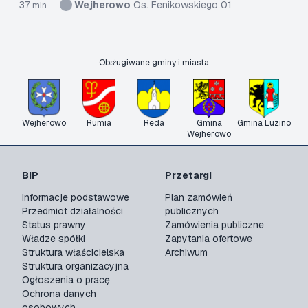
37
Wejherowo
Os. Fenikowskiego 01
min
Obsługiwane gminy i miasta
Wejherowo
Rumia
Reda
Gmina
Gmina Luzino
Wejherowo
BIP
Przetargi
Informacje podstawowe
Plan zamówień
Przedmiot działalności
publicznych
Status prawny
Zamówienia publiczne
Władze spółki
Zapytania ofertowe
Struktura właścicielska
Archiwum
Struktura organizacyjna
Ogłoszenia o pracę
Ochrona danych
osobowych