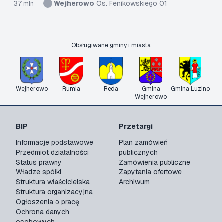
37
Wejherowo
Os. Fenikowskiego 01
min
Obsługiwane gminy i miasta
Wejherowo
Rumia
Reda
Gmina
Gmina Luzino
Wejherowo
BIP
Przetargi
Informacje podstawowe
Plan zamówień
Przedmiot działalności
publicznych
Status prawny
Zamówienia publiczne
Władze spółki
Zapytania ofertowe
Struktura właścicielska
Archiwum
Struktura organizacyjna
Ogłoszenia o pracę
Ochrona danych
osobowych