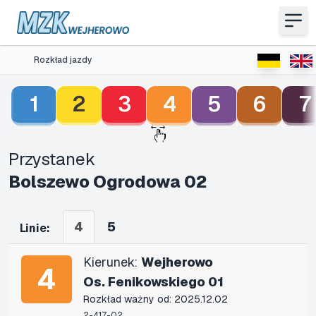
Rozkład jazdy
1
2
3
4
5
6
7
Przystanek
Bolszewo Ogrodowa 02
4
5
Linie:
Kierunek:
Wejherowo
4
Os. Fenikowskiego 01
Rozkład ważny od: 2025.12.02
2-417-02