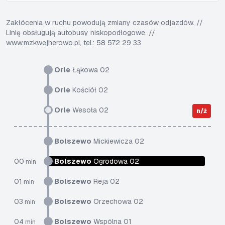
Zakłócenia w ruchu powodują zmiany czasów odjazdów. //
Linię obsługują autobusy niskopodłogowe. //
www.mzkwejherowo.pl, tel.: 58 572 29 33
Orle
Łąkowa 02
Orle
Kościół 02
Orle
Wesoła 02
n/ż
Bolszewo
Mickiewicza 02
00
Bolszewo
Ogrodowa 02
min
01
Bolszewo
Reja 02
min
03
Bolszewo
Orzechowa 02
min
04
Bolszewo
Wspólna 01
min