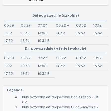
Dni powszednie (szkolne)
05:39
06:27
07:27
08:22 A
08:52
10:12
11:32
12:52
13:52
14:52
15:52
16:52
17:52
18:54
19:34 B
Dni powszednie (w ferie i wakacje)
05:39
06:27
07:27
08:22
08:52
10:12
11:32
12:52
13:52
14:52
15:52
16:52
17:52
18:54
19:34 B
Legenda
A
kurs skrócony do: Wejherowo Sobieskiego - GS
02
B
kurs skrócony do: Wejherowo Budowlanych 02