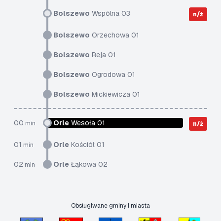
Bolszewo
Wspólna 03
n/ż
Bolszewo
Orzechowa 01
Bolszewo
Reja 01
Bolszewo
Ogrodowa 01
Bolszewo
Mickiewicza 01
00
Orle
Wesoła 01
min
n/ż
01
Orle
Kościół 01
min
02
Orle
Łąkowa 02
min
Obsługiwane gminy i miasta