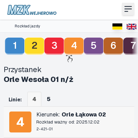
Rozkład jazdy
1
2
3
4
5
6
7
Przystanek
Orle Wesoła 01 n/ż
4
5
Linie:
Kierunek:
Orle Łąkowa 02
4
Rozkład ważny od: 2025.12.02
2-421-01