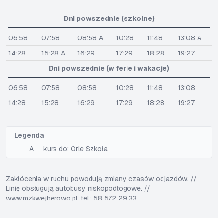
Dni powszednie (szkolne)
06:58
07:58
08:58 A
10:28
11:48
13:08 A
14:28
15:28 A
16:29
17:29
18:28
19:27
Dni powszednie (w ferie i wakacje)
06:58
07:58
08:58
10:28
11:48
13:08
14:28
15:28
16:29
17:29
18:28
19:27
Legenda
A
kurs do: Orle Szkoła
Zakłócenia w ruchu powodują zmiany czasów odjazdów. //
Linię obsługują autobusy niskopodłogowe. //
www.mzkwejherowo.pl, tel.: 58 572 29 33