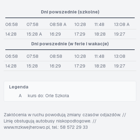
Dni powszednie (szkolne)
06:58
07:58
08:58 A
10:28
11:48
13:08 A
14:28
15:28 A
16:29
17:29
18:28
19:27
Dni powszednie (w ferie i wakacje)
06:58
07:58
08:58
10:28
11:48
13:08
14:28
15:28
16:29
17:29
18:28
19:27
Legenda
A
kurs do: Orle Szkoła
Zakłócenia w ruchu powodują zmiany czasów odjazdów. //
Linię obsługują autobusy niskopodłogowe. //
www.mzkwejherowo.pl, tel.: 58 572 29 33