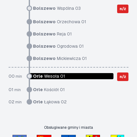
Bolszewo
Wspólna 03
n/ż
Bolszewo
Orzechowa 01
Bolszewo
Reja 01
Bolszewo
Ogrodowa 01
Bolszewo
Mickiewicza 01
00
Orle
Wesoła 01
min
n/ż
01
Orle
Kościół 01
min
02
Orle
Łąkowa 02
min
Obsługiwane gminy i miasta