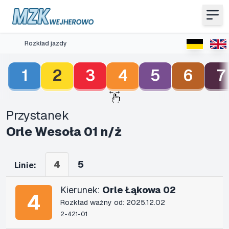
Rozkład jazdy
1
2
3
4
5
6
7
Przystanek
Orle Wesoła 01 n/ż
4
5
Linie:
Kierunek:
Orle Łąkowa 02
4
Rozkład ważny od: 2025.12.02
2-421-01