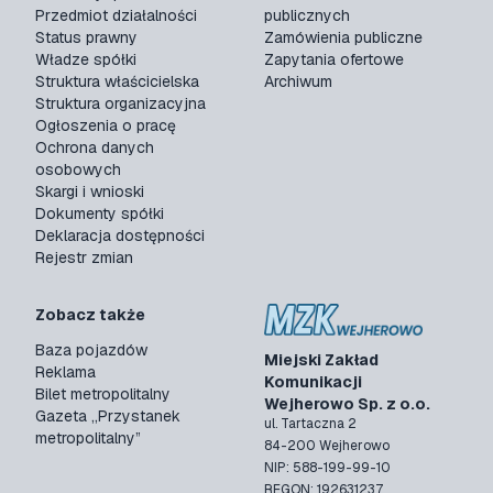
Przedmiot działalności
publicznych
Status prawny
Zamówienia publiczne
Władze spółki
Zapytania ofertowe
Struktura właścicielska
Archiwum
Struktura organizacyjna
Ogłoszenia o pracę
Ochrona danych
osobowych
Skargi i wnioski
Dokumenty spółki
Deklaracja dostępności
Rejestr zmian
Zobacz także
Baza pojazdów
Miejski Zakład
Reklama
Komunikacji
Bilet metropolitalny
Wejherowo Sp. z o.o.
Gazeta „Przystanek
ul. Tartaczna 2
metropolitalny”
84-200 Wejherowo
NIP: 588-199-99-10
REGON: 192631237