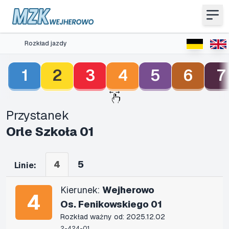
Rozkład jazdy
1
2
3
4
5
6
7
Przystanek
Orle Szkoła 01
4
5
Linie:
Kierunek:
Wejherowo
4
Os. Fenikowskiego 01
Rozkład ważny od: 2025.12.02
2-424-01