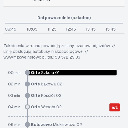
Dni powszednie (szkolne)
08:45
10:05
11:25
12:45
13:45
15:45
Zakłócenia w ruchu powodują zmiany czasów odjazdów. //
Linię obsługują autobusy niskopodłogowe. //
www.mzkwejherowo.pl, tel.: 58 572 29 33
00
Orle
Szkoła 01
min
02
Orle
Łąkowa 02
min
03
Orle
Kościół 02
min
04
Orle
Wesoła 02
min
n/ż
06
Bolszewo
Mickiewicza 02
min