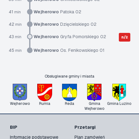
41
Wejherowo
Patoka 02
min
42
Wejherowo
Dzięcielskiego 02
min
43
Wejherowo
Gryfa Pomorskiego 02
min
n/ż
45
Wejherowo
Os. Fenikowskiego 01
min
Obsługiwane gminy i miasta
Wejherowo
Rumia
Reda
Gmina
Gmina Luzino
Wejherowo
BIP
Przetargi
Informacje podstawowe
Plan zamówień