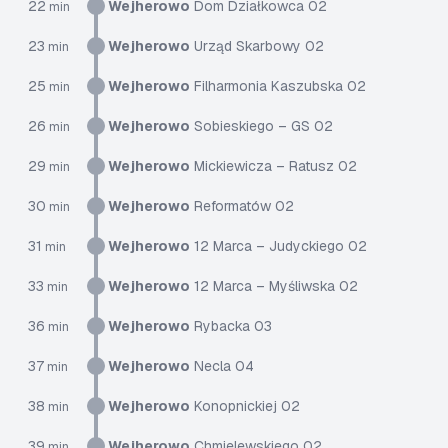
22
Wejherowo
Dom Działkowca 02
min
23
Wejherowo
Urząd Skarbowy 02
min
25
Wejherowo
Filharmonia Kaszubska 02
min
26
Wejherowo
Sobieskiego – GS 02
min
29
Wejherowo
Mickiewicza – Ratusz 02
min
30
Wejherowo
Reformatów 02
min
31
Wejherowo
12 Marca – Judyckiego 02
min
33
Wejherowo
12 Marca – Myśliwska 02
min
36
Wejherowo
Rybacka 03
min
37
Wejherowo
Necla 04
min
38
Wejherowo
Konopnickiej 02
min
39
Wejherowo
Chmielewskiego 02
min