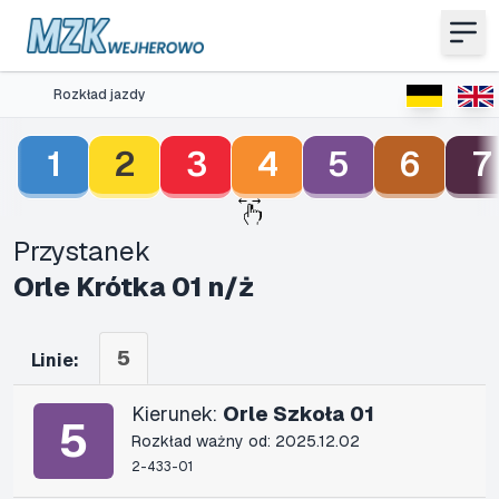
Rozkład jazdy
1
2
3
4
5
6
7
Przystanek
Orle Krótka 01 n/ż
5
Linie:
Kierunek:
Orle Szkoła 01
5
Rozkład ważny od: 2025.12.02
2-433-01