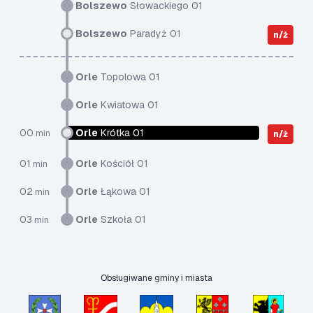
Bolszewo
Słowackiego 01
Bolszewo
Paradyż 01
n/ż
Orle
Topolowa 01
Orle
Kwiatowa 01
00
Orle
Krótka 01
min
n/ż
01
Orle
Kościół 01
min
02
Orle
Łąkowa 01
min
03
Orle
Szkoła 01
min
Obsługiwane gminy i miasta